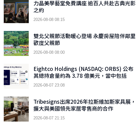
力晶美學藝堂免費講座 逾百人共赴古典光影
之約
2026-08-08 08:15
雙北父親節活動暖心登場 永慶房屋陪伴鄰里
歡度父親節
2026-08-08 08:00
Eightco Holdings (NASDAQ: ORBS) 公布
其總持倉量約為 3.78 億美元，當中包括
OpenAI、Beast Industries、超過 16,000
2026-08-07 23:08
枚以太幣及近 3.02 億枚 WLD 代幣
Tribesigns出席2026年拉斯維加斯家具展，
擴大與美國領先家居零售商的合作
2026-08-07 21:15