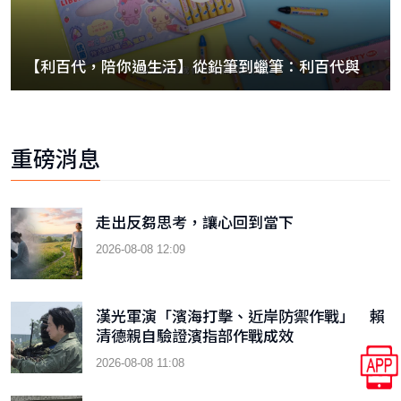
【利百代，陪你過生活】從鉛筆到蠟筆：利百代與外
貿協會的全球旅程
重磅消息
走出反芻思考，讓心回到當下
2026-08-08 12:09
漢光軍演「濱海打擊、近岸防禦作戰」 賴
清德親自驗證濱指部作戰成效
2026-08-08 11:08