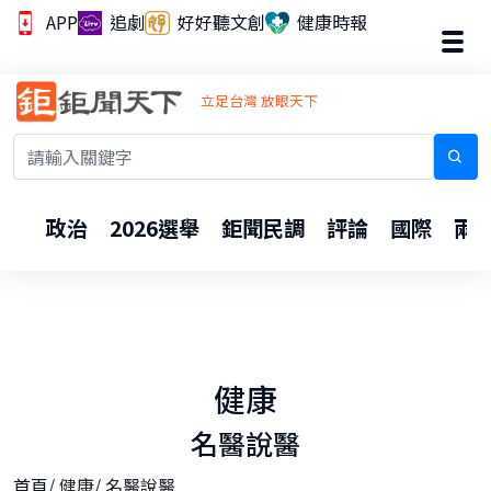
APP
追劇
好好聽文創
健康時報
立足台灣 放眼天下
政治
2026選舉
鉅聞民調
評論
國際
兩
健康
名醫說醫
首頁
/
健康
/
名醫說醫