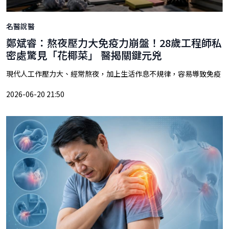
名醫說醫
鄭斌睿：熬夜壓力大免疫力崩盤！28歲工程師私
密處驚見「花椰菜」 醫揭關鍵元兇
現代人工作壓力大、經常熬夜，加上生活作息不規律，容易導致免疫
2026-06-20 21:50