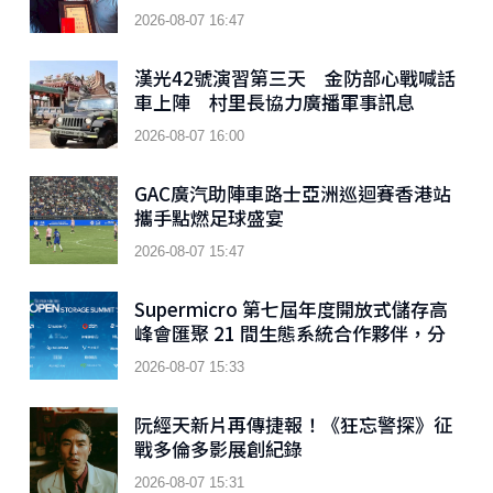
致敬
2026-08-07 16:47
漢光42號演習第三天 金防部心戰喊話
車上陣 村里長協力廣播軍事訊息
2026-08-07 16:00
GAC廣汽助陣車路士亞洲巡迴賽香港站
攜手點燃足球盛宴
2026-08-07 15:47
Supermicro 第七屆年度開放式儲存高
峰會匯聚 21 間生態系統合作夥伴，分
享大規模部署企業級 AI 的實用指南
2026-08-07 15:33
阮經天新片再傳捷報！《狂忘警探》征
戰多倫多影展創紀錄
2026-08-07 15:31