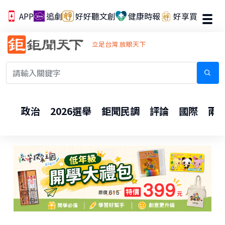
APP
追劇
好好聽文創
健康時報
好享買
立足台灣 放眼天下
政治
2026選舉
鉅聞民調
評論
國際
兩