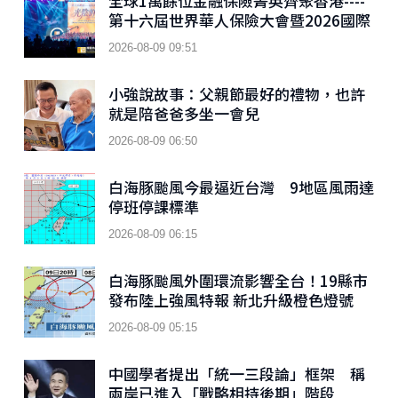
全球1萬餘位金融保險菁英齊聚香港----
第十六屆世界華人保險大會暨2026國際
龍獎IDA年會盛大舉辦
2026-08-09 09:51
小強說故事：父親節最好的禮物，也許
就是陪爸爸多坐一會兒
2026-08-09 06:50
白海豚颱風今最逼近台灣 9地區風雨達
停班停課標準
2026-08-09 06:15
白海豚颱風外圍環流影響全台！19縣市
發布陸上強風特報 新北升級橙色燈號
2026-08-09 05:15
中國學者提出「統一三段論」框架 稱
兩岸已進入「戰略相持後期」階段