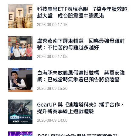
科技高息ETF表現亮眼 7檔今年績效超
越大盤 成台股震盪中避風港
2026-08-09 17:15
盧秀燕南下屏東輔選 回應最強母雞封
號：不怕苦的母雞越多越好
2026-08-09 17:05
白海豚未放颱風假遭批雙標 蔣萬安強
調：巴威當時氣象署已預告將發陸警
標準一致
2026-08-09 15:20
GearUP 與《逃離塔科夫》攜手合作，
提升新賽季線上遊戲體驗
2026-08-09 14:08