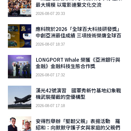
最大規模 以電影連繫文化交流
2026-08-07 20:33
應科院於2026「全球百大科技研發獎」
中創亞洲最佳成績 三項技術榮膺全球百
大創新獎項
2026-08-07 18:37
LONGPORT Whale 榮獲《亞洲銀行與
金融》金融科技生態合作獎
2026-08-07 17:32
漢光42號演習 國軍秀新竹基地幻象戰
機武裝攔截的空優構型
2026-08-07 17:18
安得烈舉辦「堅韌父親」表揚活動 羅
紹和：向默默守護子女與家庭的父親們