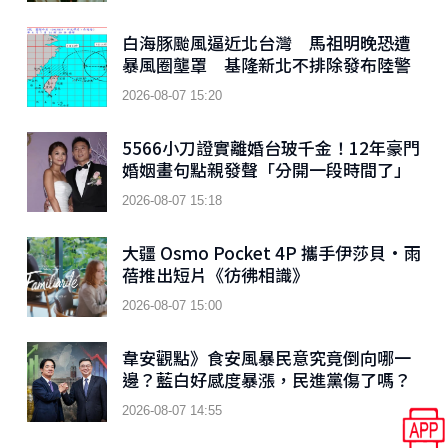
白海豚颱風逼近北台灣 馬祖明晚恐遭
暴風圈壟罩 基隆新北不排除發布陸警
2026-08-07 15:20
5566小刀證實離婚台玻千金！12年豪門
婚姻畫句點親發聲「分開一段時間了」
2026-08-07 15:18
大疆 Osmo Pocket 4P 攜手伊莎貝•雨
蓓推出短片《彷彿相識》
2026-08-07 15:00
韋安觀點》食安風暴民意究竟倒向哪一
邊？藍白好感度暴漲，民進黨傷了嗎？
2026-08-07 14:55