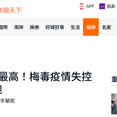
APP
追劇
放眼天下
國際
兩岸
娛樂
好城好事
生活
健康
名家
率最高！梅毒疫情失控
跑
李蘭妮