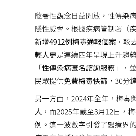
隨著性觀念日益開放，性傳染病
隱性威脅。根據疾病管制署（疾
新增
4912例梅毒通報個案
，較
輕人
更是連續四年呈現上升趨勢
「
性傳染病匿名諮詢服務
」，並
民眾提供
免費梅毒快篩
，30分
另一方面，2024年全年，梅
人
，而2025年截至3月12日
例
。這一波數字引發了醫療界