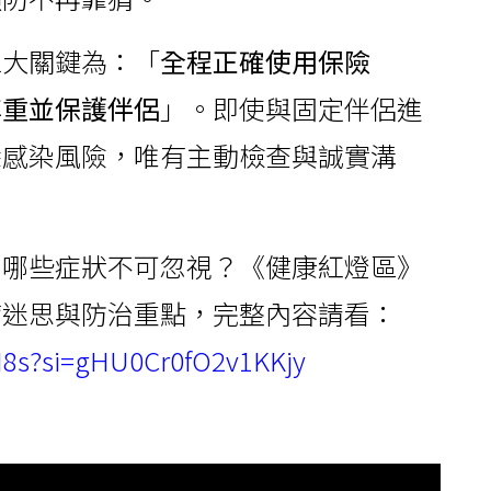
三大關鍵為：「
全程正確使用保險
尊重並保護伴侶
」。即使與固定伴侶進
除感染風險，唯有主動檢查與誠實溝
？哪些症狀不可忽視？《健康紅燈區》
病迷思與防治重點，完整內容請看：
N8s?si=gHU0Cr0fO2v1KKjy