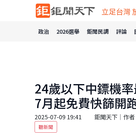
立足台灣 
政治
2026選舉
鉅聞民調
評論
24歲以下中鏢機
7月起免費快篩開
2025-07-09 19:41
鉅聞天下｜作者 
聽新聞