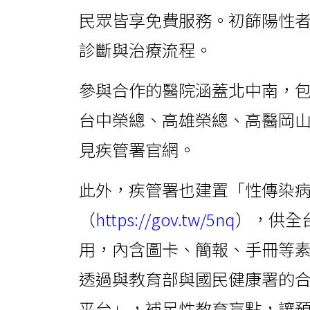
民眾皆享免費服務。初篩陽性
診斷與治療流程。
參與合作的醫院涵蓋北中南，
台中榮總、高雄榮總、高醫岡山
見疾管署官網。
此外，疾管署也建置「性傳染
（
https://gov.tw/5nq
），供全
用，內含圖卡、簡報、手冊等
透過與教育部與國民健康署的
平台」，補足性教育盲點，讓