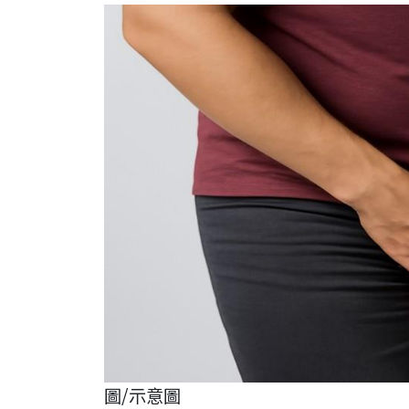
圖/示意圖