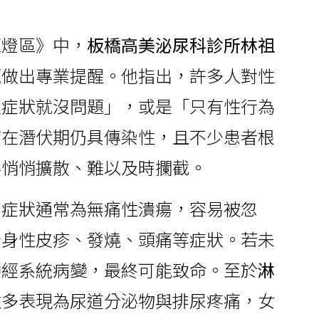
紅燈區》中，
板橋高美泌尿科診所林祖
題做出專業提醒。他指出，許多人對性
沒症狀就沒問題」，或是「只有性行為
病在潛伏期仍具傳染性，且不少患者根
毒悄悄擴散、難以及時攔截。
期
症狀通常為無痛性潰瘍，容易被忽
全身性皮疹、發燒、頭痛等症狀。若未
神經系統病變，最終可能致命。至於
淋
性多表現為尿道分泌物與排尿疼痛，女