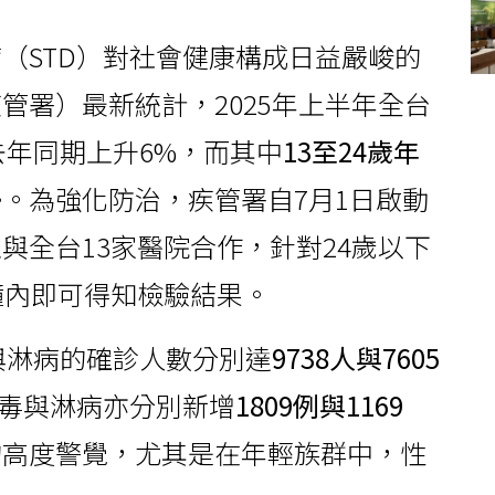
（STD）對社會健康構成日益嚴峻的
管署）最新統計，2025年上半年全台
去年同期上升6%，而其中
13至24歲年
。為強化防治，疾管署自7月1日啟動
與全台13家醫院合作，針對24歲以下
鐘內即可得知檢驗結果。
毒與淋病的確診人數分別達
9738人與7605
，梅毒與淋病亦分別新增
1809例與1169
的高度警覺，尤其是在年輕族群中，性