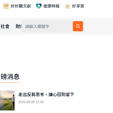
好好聽文創
健康時報
好享買
社會
財經
公益
重磅消息
走出反芻思考，讓心回到當下
2026-08-08 12:09