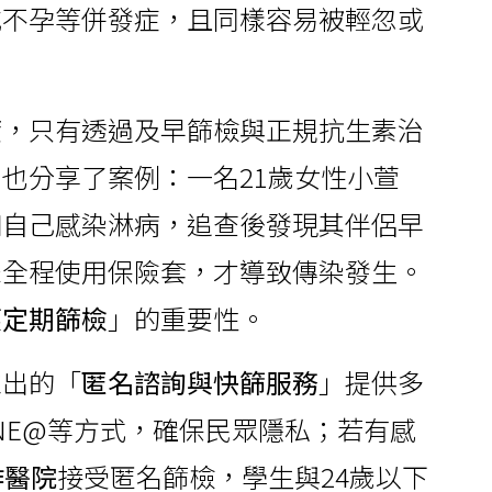
或不孕等併發症，且同樣容易被輕忽或
癒
，只有透過及早篩檢與正規抗生素治
也分享了案例：一名21歲女性小萱
知自己感染淋病，追查後發現其伴侶早
未全程使用保險套，才導致傳染發生。
應定期篩檢
」的重要性。
推出的「
匿名諮詢與快篩服務
」提供多
LINE@等方式，確保民眾隱私；若有感
作醫院
接受匿名篩檢，學生與24歲以下