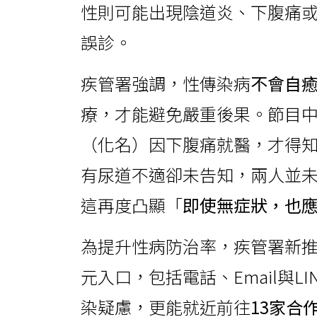
性則可能出現陰道炎、下腹痛
誤診。
疾管署強調，性傳染病
不會自
療，才能避免嚴重後果。節目中
（化名）因下腹痛就醫，才得
有尿道不適卻未告知，兩人並
這再度凸顯「
即使無症狀，也
為提升性病防治率，疾管署新
元入口，包括電話、Email與
染疑慮，更能就近前往
13家合