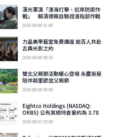
漢光軍演「濱海打擊、近岸防禦作
戰」 賴清德親自驗證濱指部作戰
成效
2026-08-08 11:08
力晶美學藝堂免費講座 逾百人共赴
古典光影之約
2026-08-08 08:15
雙北父親節活動暖心登場 永慶房屋
陪伴鄰里歡度父親節
2026-08-08 08:00
Eightco Holdings (NASDAQ:
ORBS) 公布其總持倉量約為 3.78
億美元，當中包括 OpenAI、
2026-08-07 23:08
Beast Industries、超過 16,000
枚以太幣及近 3.02 億枚 WLD 代幣