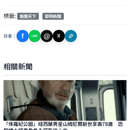
標籤:
鉅聞天下
即時新聞
f
@
分享：
X
LINE
相關新聞
「侏羅紀公園」紐西蘭男星山姆尼爾辭世享壽78歲 恐