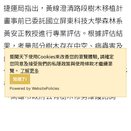
捷運局指出，黃線澄清路段樹木移植計
畫事前已委託國立屏東科技大學森林系
黃安正教授進行專業評估。根據評估結
果，考量部分樹木存在中空、病蟲害及
鉅聞天下使用Cookies來改善您的瀏覽體驗, 請確定
結構缺陷等問題，以及移植存活率和價
您同意及接受我們的私隱政策與使用條款才繼續瀏
值等因素，最終建議移除306株、現地移
覽。
了解更多
知道了!
植280株。該計畫已於去年11月25日獲
Powered by WebsitePolicies
「高雄市政府公有樹木修剪維護諮詢
會」第4屆第10次會議審查通過。
為確保捷運黃線施工期間交通動線順暢