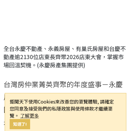
全台永慶不動產、永義房屋、有巢氏房屋和台慶不
動產逾2130位店東長齊聚2026店東大會，掌握市
場回溫契機。(永慶房產集團提供)
台灣房仲業菁英齊聚的年度盛事－永慶
房產集團店東大會，7月8日於TICC台北
鉅聞天下使用Cookies來改善您的瀏覽體驗, 請確定
您同意及接受我們的私隱政策與使用條款才繼續瀏
國際會議中心舉行，全台永慶不動產、
覽。
了解更多
知道了!
永義房屋、有巢氏房屋和台慶不動產逾