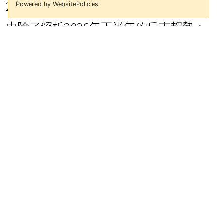
Powered by WebsitePolicies
2,130位加盟店東長、幹部齊聚一堂。會
中除了解析2026年下半年的房市趨勢，
永慶加盟總部也提出完整經營策略、AI
科技布局，協助加盟店掌握市場回溫契
機、提升競爭力。