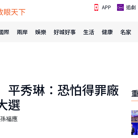
APP
追劇
放眼天下
國際
兩岸
娛樂
好城好事
生活
健康
名家
 平秀琳：恐怕得罪廠
大選
孫福應