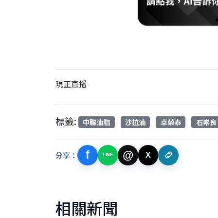
現正直播
標籤:
中聯油脂
沙拉油
卓榮泰
石崇良
f
@
分享：
X
LINE
相關新聞