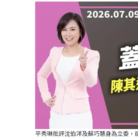
平秀琳批評沈伯洋及蘇巧慧身為立委，