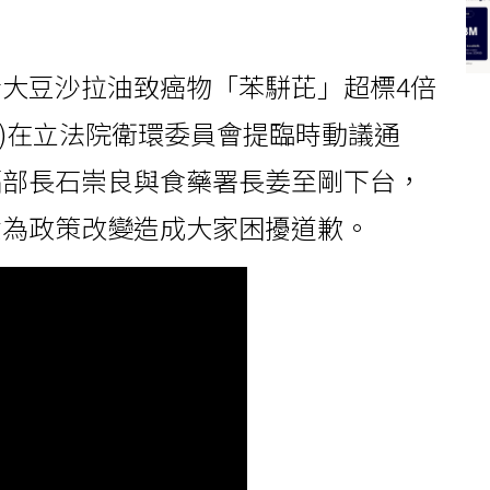
脂大豆沙拉油致癌物「苯駢芘」超標4倍
日)在立法院衛環委員會提臨時動議通
福部長石崇良與食藥署長姜至剛下台，
意為政策改變造成大家困擾道歉。