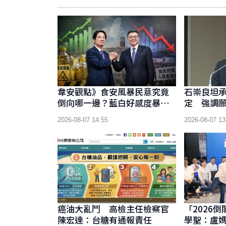
韋安觀點》食安風暴民意究竟
石崇良坦
倒向哪一邊？藍白好感度暴
定 強調
漲，民進黨傷了嗎？
2026-08-07 14:55
2026-08-07 13
癌油大亂鬥 高檢主任檢察官
「2026倒
陳宏達：台糖有通報責任
學聖：盧