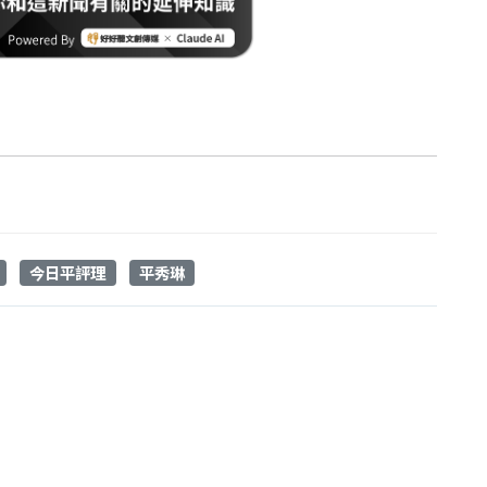
今日平評理
平秀琳