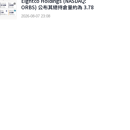
Eightco Holdings (NASDAQ:
ORBS) 公布其總持倉量約為 3.78
億美元，當中包括 OpenAI、
2026-08-07 23:08
Beast Industries、超過 16,000
枚以太幣及近 3.02 億枚 WLD 代幣