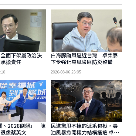
承全面下架屬政治決
白海豚颱風逼近台灣 卓榮泰
願承擔責任
下令強化高風險區防災整備
:10
2026-08-06 23:05
閣、2028倒賴」 陳
民進黨甩不掉的派系包袱，毒
媽很像蔡英文
油風暴掀開權力結構瘡疤 卓榮