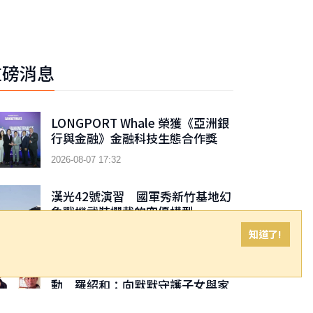
重磅消息
LONGPORT Whale 榮獲《亞洲銀
行與金融》金融科技生態合作獎
2026-08-07 17:32
漢光42號演習 國軍秀新竹基地幻
象戰機武裝攔截的空優構型
知道了!
2026-08-07 17:18
安得烈舉辦「堅韌父親」表揚活
動 羅紹和：向默默守護子女與家
庭的父親們致敬
2026-08-07 16:47