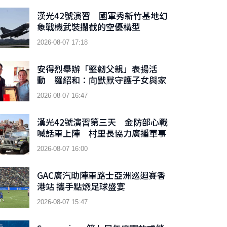
漢光42號演習 國軍秀新竹基地幻
象戰機武裝攔截的空優構型
2026-08-07 17:18
安得烈舉辦「堅韌父親」表揚活
動 羅紹和：向默默守護子女與家
庭的父親們致敬
2026-08-07 16:47
漢光42號演習第三天 金防部心戰
喊話車上陣 村里長協力廣播軍事
訊息
2026-08-07 16:00
GAC廣汽助陣車路士亞洲巡迴賽香
港站 攜手點燃足球盛宴
2026-08-07 15:47