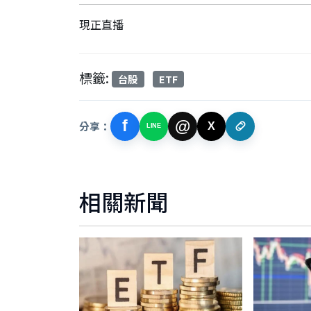
現正直播
標籤:
台股
ETF
f
@
分享：
X
LINE
相關新聞