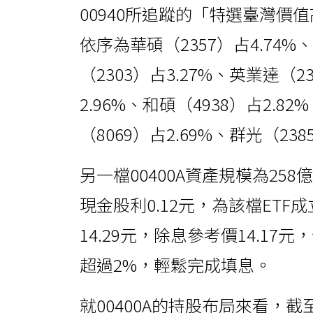
00940所追蹤的「特選臺灣
依序為華碩（2357）占4.74%、
（2303）占3.27%、英業達（2
2.96%、和碩（4938）占2.82
（8069）占2.69%、群光（23
另一檔00400A資產規模為25
現金股利0.12元，為該檔ET
14.29元，除息參考價14.17
超過2%，輕鬆完成填息。
就00400A的持股布局來看，