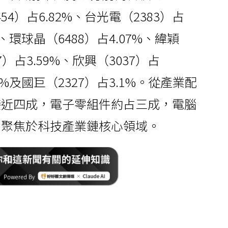
454）占6.82%、台光電（2383）占
9%、環球晶（6488）占4.07%、緯穎
7）占3.59%、欣興（3037）占
26%及國巨（2327）占3.1%。從產業配
接近四成，電子零組件約占三成，電腦
局聚焦於科技產業鏈核心領域。