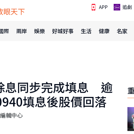
APP
追劇
放眼天下
國際
兩岸
娛樂
好城好事
生活
健康
名家
日除息同步完成填息 逾
0940填息後股價回落
編輯中心