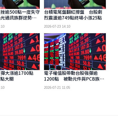
挫逾500點一度失守
台積電尾盤翻紅撐盤 台股劇
熱光通訊族群逆勢走
烈震盪逾749點終場小漲25點
:10
2026-07-23 14:10
彈大漲逾1700點
電子權值股帶動台股強彈逾
0點大關
1200點 被動元件與PCB族群
全面走揚
:10
2026-07-21 11:05