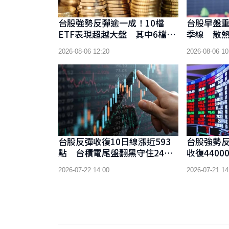
台股強勢反彈逾一成！10檔
台股早盤重
ETF表現超越大盤 其中6檔報
季線 散
酬率突破兩成
強
2026-08-06 12:20
2026-08-06 10
台股反彈收復10日線漲近593
台股強勢反
點 台積電尾盤翻黑守住2400
收復4400
元關卡
2026-07-22 14:00
2026-07-21 14