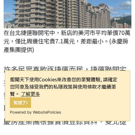
在台北捷運聯開宅中，新店的美河市平均單價70萬
元，僅比周邊住宅貴7.1萬元，差距最小。(永慶房
產集團提供)
許多民眾喜歡逐捷運而居，捷運聯開宅
鉅聞天下使用Cookies來改善您的瀏覽體驗, 請確定
擁有下樓即進站、出站即到家的交通優
您同意及接受我們的私隱政策與使用條款才繼續瀏
勢，是不少購屋族的首選之一，也帶動
覽。
了解更多
知道了!
聯開宅房價往往比周邊房價來得高。永
Powered by WebsitePolicies
慶房產集團根據實價登錄資料，雙北捷
運聯開宅近兩年平均單價，並與該捷運