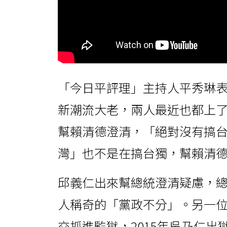
「今日平評理」主持人平秀琳
新潮流大老，兩人最近也都上
幫賴清德澄清，「絕對沒有搞
灣」也不是在搞台獨，幫賴清
邱義仁出來幫總統澄清疑慮，
人稱奇的「黨政不分」。另一
交抓進監獄，2015年吳乃仁