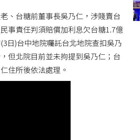
黨大老、台糖前董事長吳乃仁，涉賤賣台
民事責任判須賠償加利息欠台糖1.7億
(3日)台中地院囑託台北地院查扣吳乃
行，但北院目前並未拘提到吳乃仁；台
乃仁住所後依法處理。