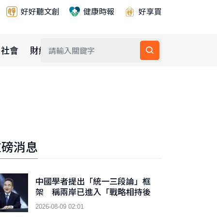
好好聽文創
健康時報
好享買
社會
財經
公益
重磅消息
中國學者提出「統一三段論」框
架 稱兩岸已進入「戰略相持後
期」階段
2026-08-09 02:01