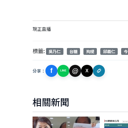
現正直播
標籤:
吳乃仁
台糖
拘提
邱義仁
今
f
@
分享：
X
LINE
相關新聞