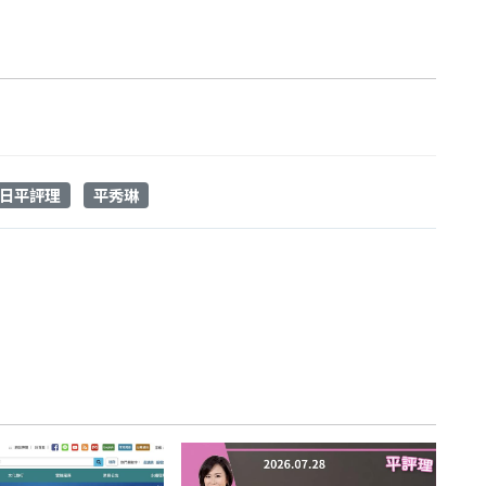
日平評理
平秀琳