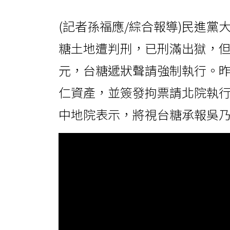
(記者孫福應/綜合報導)民進
糖土地遭判刑，已刑滿出獄，但
元，台糖遞狀聲請強制執行。昨
仁資產，並簽發拘票請北院執
中地院表示，將視台糖承報吳