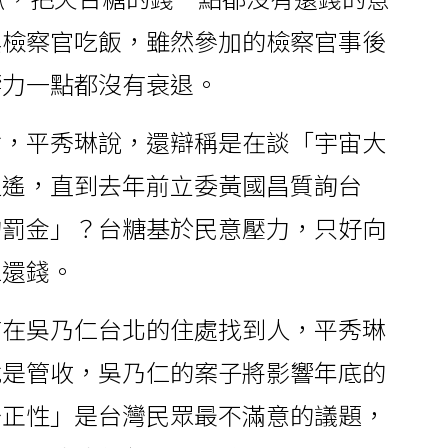
與檢察官吃飯，雖然參加的檢察官事後
響力一點都沒有衰退。
會，平秀琳說，還辯稱是在談「宇宙大
逍遙，直到去年前立委黃國昌質詢台
的罰金」？台糖基於民意壓力，只好向
仁還錢。
有在吳乃仁台北的住處找到人，平秀琳
就是管收，吳乃仁的案子將影響年底的
公正性」是台灣民眾最不滿意的議題，