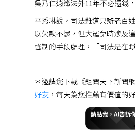
吳乃仁逍遙法外11年不必還錢
平秀琳說，司法難道只辦老百
以欠款不還，但大罷免時涉及
強制的手段處理，「司法是在
＊邀請您下載《鉅聞天下新聞網
好友
，每天為您推薦有價值的