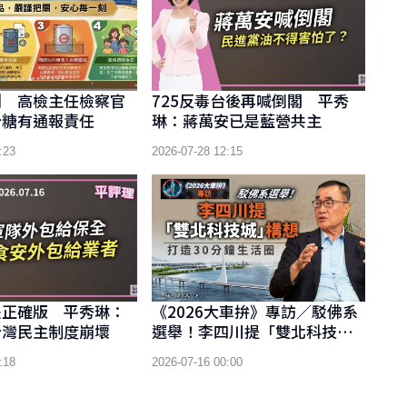
鬥 高檢主任檢察官
725反毒台後再喊倒閣 平秀
台糖有通報責任
琳：蔣萬安已是藍營共主
:23
2026-07-28 12:15
是正確版 平秀琳：
《2026大車拚》專訪／駁佛系
台灣民主制度崩壞
選舉！李四川提「雙北科技
城」構想 打造30分鐘生活圈
:18
2026-07-16 00:00