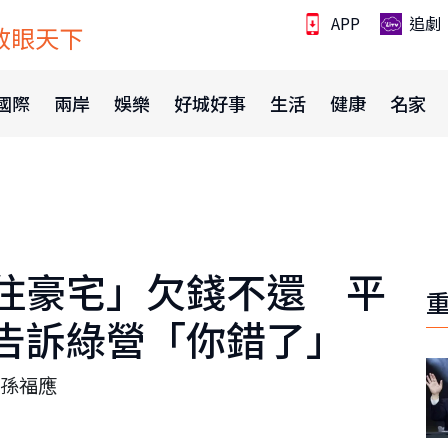
APP
追劇
放眼天下
國際
兩岸
娛樂
好城好事
生活
健康
名家
住豪宅」欠錢不還 平
告訴綠營「你錯了」
孫福應