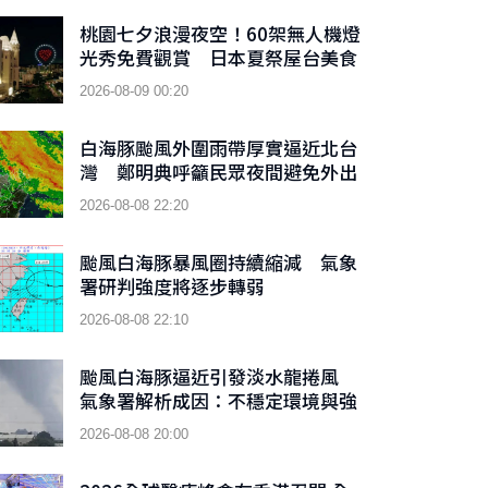
桃園七夕浪漫夜空！60架無人機燈
光秀免費觀賞 日本夏祭屋台美食
同步登場
2026-08-09 00:20
白海豚颱風外圍雨帶厚實逼近北台
灣 鄭明典呼籲民眾夜間避免外出
2026-08-08 22:20
颱風白海豚暴風圈持續縮減 氣象
署研判強度將逐步轉弱
2026-08-08 22:10
颱風白海豚逼近引發淡水龍捲風
氣象署解析成因：不穩定環境與強
氣流交互作用
2026-08-08 20:00