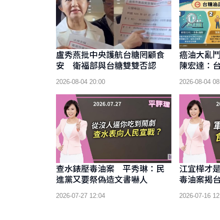
盧秀燕批中央護航台糖罔顧食
癌油大亂
安 衛福部與台糖雙雙否認
陳宏達：
2026-08-04 20:00
2026-08-04 08
查水錶壓毒油案 平秀琳：民
江宜樺才
進黨又要祭偽造文書嚇人
毒油案揭
2026-07-27 12:04
2026-07-16 12