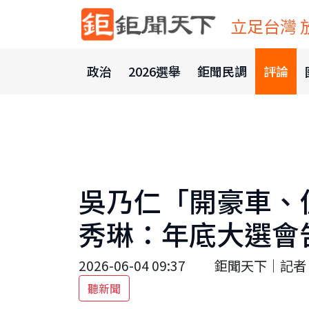
立足台灣 
政治
2026選舉
鉅聞民調
評論
吳乃仁「開豪車、
秀琳：年底大選會
2026-06-04 09:37
鉅聞天下｜記者 
聽新聞