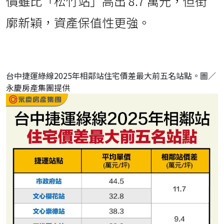
價雖比「松竹站」高出 8.7 萬元，但街
廓新穎，資產保值性更強。
台中捷運綠線2025年相鄰站住宅價差最大前五名站點。圖／
永慶房產集團提供