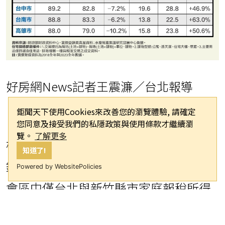
好房網News記者王震濂／台北報導
鉅聞天下使用Cookies來改善您的瀏覽體驗, 請確定
您同意及接受我們的私隱政策與使用條款才繼續瀏
覽。
了解更多
根據永慶房產集團統計財政部與實價登
知道了!
錄數據，2018至2023年間，全台七大都
Powered by WebsitePolicies
會區中僅台北與新竹縣市家庭報稅所得
呈正成長 。其餘五都（新北、桃園、台