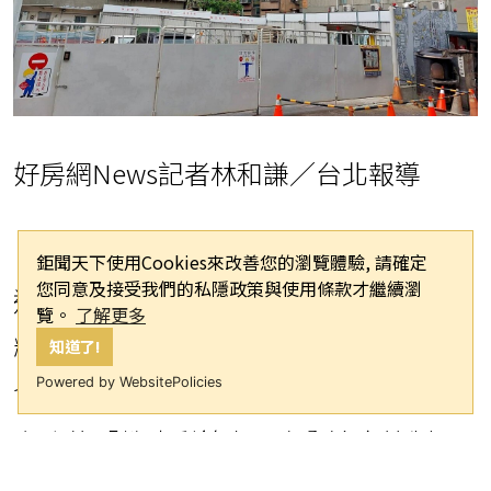
好房網News記者林和謙／台北報導
鉅聞天下使用Cookies來改善您的瀏覽體驗, 請確定
您同意及接受我們的私隱政策與使用條款才繼續瀏
這陣子「土石之亂」讓不動產市場亂糟
覽。
了解更多
糟！台灣省不動產建築開發商業同業公
知道了!
Powered by WebsitePolicies
會聯合會近日針對今（115）年1月1日
上路的「營建剩餘土石方全流向管制」
部分提出最新看法，因土資場、棄土場