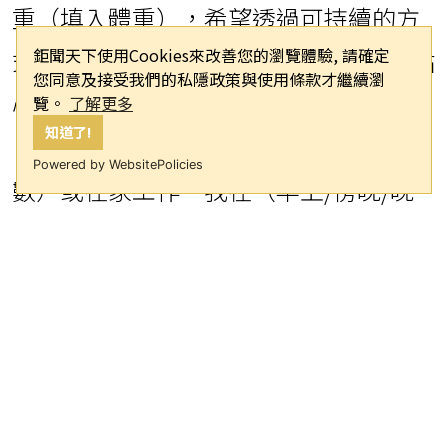
重（填入體重），希望透過可持續的方
鉅聞天下使用Cookies來改善您的瀏覽體驗, 請確定
式減重。請為我準備包含3餐及2至4次點
您同意及接受我們的私隱政策與使用條款才繼續瀏
心的印度飲食計畫表。我的工作時間是
覽。
了解更多
知道了!
（例如朝9晚6），通勤時間（填入時
Powered by WebsitePolicies
數）或在家工作。我在（早上/傍晚/晚
上）運動。早餐偏好（寫下偏好），午
餐偏好（寫下偏好），晚餐偏好（寫下
偏好）。」
她表示，AI生成的飲食計畫能夠完全符
合個人需求和喜好，因此更容易堅持執