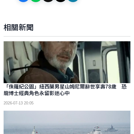
相關新聞
「侏羅紀公園」紐西蘭男星山姆尼爾辭世享壽78歲 恐
龍博士經典角色永留影迷心中
2026-07-13 20:05