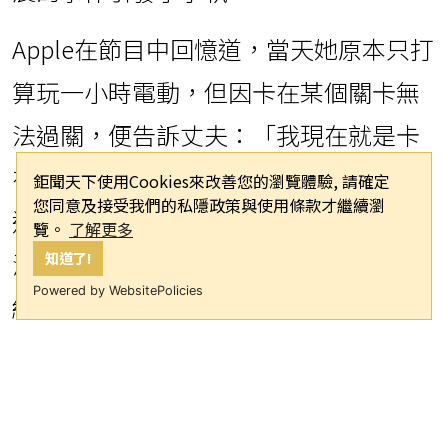
Apple在節目中回憶道，當天她原本只打
算玩一小時電動，但因卡在某個關卡無
法過關，便告訴丈夫：「我現在就是卡
在一個關卡，我現在馬上查攻略，你先
鉅聞天下使用Cookies來改善您的瀏覽體驗, 請確定
您同意及接受我們的私隱政策與使用條款才繼續瀏
進去睡，我過關再睡。」結果一玩就到
覽。
了解更多
清晨六點，完全忘記早上九點要陪丈夫
知道了!
Powered by WebsitePolicies
練籃球的約定。
睡眠不足的Apple隔天早上頭痛欲裂，想
以身體不適為由推託，卻被丈夫識破：