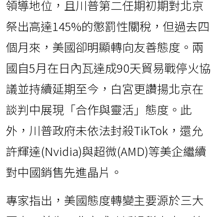
領導地位，且川普第二任期初期對北京
祭出高達145%的懲罰性關稅，但過去四
個月來，美國卻明顯轉向友善態度。兩
國自5月在日內瓦達成90天貿易戰停火協
議並持續延期至今，白宮更讚揚北京在
談判中展現「合作與靈活」態度。此
外，川普政府未依法封殺TikTok，還允
許輝達(Nvidia)與超微(AMD)等美企繼續
對中國銷售先進晶片。
專家指出，美國態度轉變主要源於三大