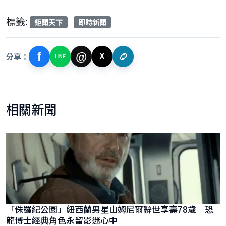
標籤:
鉅聞天下
即時新聞
f
@
分享：
X
LINE
相關新聞
「侏羅紀公園」紐西蘭男星山姆尼爾辭世享壽78歲 恐
龍博士經典角色永留影迷心中