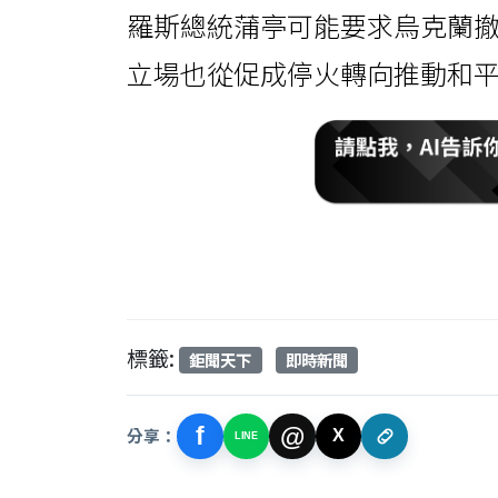
羅斯總統蒲亭可能要求烏克蘭
立場也從促成停火轉向推動和
標籤:
鉅聞天下
即時新聞
f
@
分享：
X
LINE