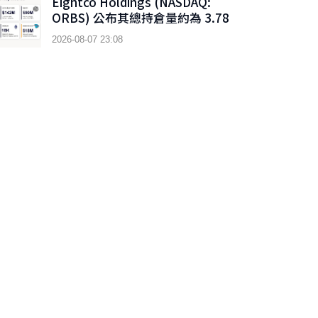
Eightco Holdings (NASDAQ:
ORBS) 公布其總持倉量約為 3.78
億美元，當中包括 OpenAI、
2026-08-07 23:08
Beast Industries、超過 16,000
枚以太幣及近 3.02 億枚 WLD 代幣