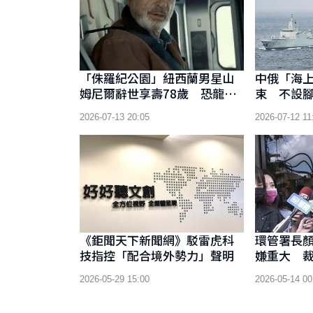
「侏羅紀公園」紐西蘭男星山
中俄「海上
姆尼爾辭世享壽78歲 恐龍博
束 不設
士經典角色永留影迷心中
同能力
2026-07-13 20:05
2026-07-12 11
《鉅聞天下新聞網》駁雷虎科
環管署長
技指控「配合境外勢力」聲明
嫌重大 裁
制出境
2026-05-29 15:00
2026-05-14 00