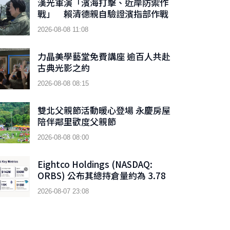
漢光軍演「濱海打擊、近岸防禦作
戰」 賴清德親自驗證濱指部作戰
成效
2026-08-08 11:08
力晶美學藝堂免費講座 逾百人共赴
古典光影之約
2026-08-08 08:15
雙北父親節活動暖心登場 永慶房屋
陪伴鄰里歡度父親節
2026-08-08 08:00
Eightco Holdings (NASDAQ:
ORBS) 公布其總持倉量約為 3.78
億美元，當中包括 OpenAI、
2026-08-07 23:08
Beast Industries、超過 16,000
枚以太幣及近 3.02 億枚 WLD 代幣