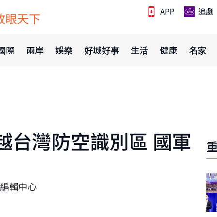
APP
追劇
放眼天下
國際
兩岸
娛樂
好城好事
生活
健康
名家
越台灣防空識別區 國軍
編輯中心