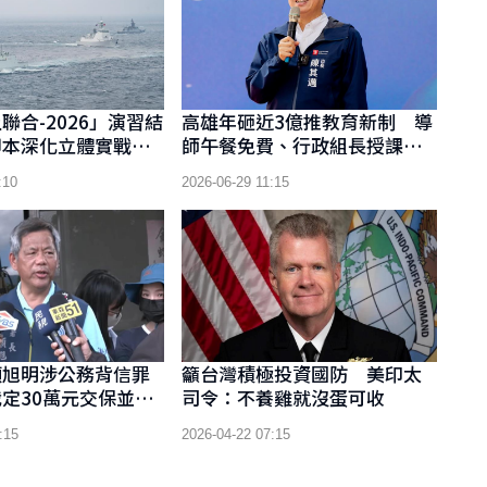
聯合-2026」演習結
高雄年砸近3億推教育新制 導
腳本深化立體實戰協
師午餐免費、行政組長授課節
數調降 導師午餐免費、行政
:10
2026-06-29 11:15
組長授課節數調降
顏旭明涉公務背信罪
籲台灣積極投資國防 美印太
定30萬元交保並限
司令：不養雞就沒蛋可收
:15
2026-04-22 07:15