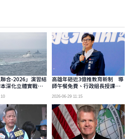
聯合-2026」演習結
高雄年砸近3億推教育新制 導
腳本深化立體實戰協
師午餐免費、行政組長授課節
數調降 導師午餐免費、行政
:10
2026-06-29 11:15
組長授課節數調降