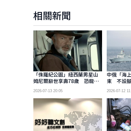
相關新聞
「侏羅紀公園」紐西蘭男星山
中俄「海上
姆尼爾辭世享壽78歲 恐龍博
束 不設
士經典角色永留影迷心中
同能力
2026-07-13 20:05
2026-07-12 11