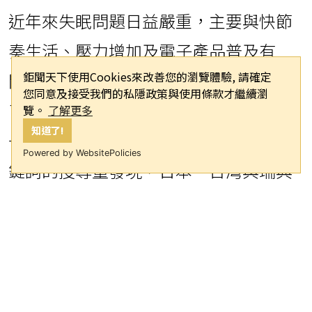
近年來失眠問題日益嚴重，主要與快節
奏生活、壓力增加及電子產品普及有
鉅聞天下使用Cookies來改善您的瀏覽體驗, 請確定
關。特別是藍光和社交媒體的使用干擾
您同意及接受我們的私隱政策與使用條款才繼續瀏
了人體生理時鐘，進而影響睡眠品質。
覽。
了解更多
知道了!
一項挪威研究分析「Can't Sleep」等關
Powered by WebsitePolicies
鍵詞的搜尋量發現，日本、台灣與瑞典
是搜尋率最高的三個國家。台灣每十萬
人搜尋「無法入睡」約39次，是全球平
均(3.6次)的11倍左右。
毛衛中解釋，失眠成因複雜，壓力是最