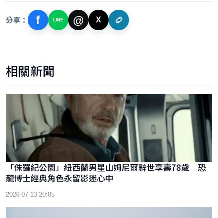
f
@
分享：
X
LINE
相關新聞
「侏羅紀公園」紐西蘭男星山姆尼爾辭世享壽78歲 恐
龍博士經典角色永留影迷心中
2026-07-13 20:05