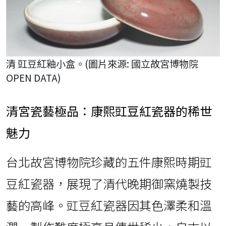
清 豇豆紅釉小盒。(圖片來源: 國立故宮博物院
OPEN DATA)
清宮瓷藝極品：康熙豇豆紅瓷器的稀世
魅力
台北故宮博物院珍藏的五件康熙時期豇
豆紅瓷器，展現了清代晚期御窯燒製技
藝的高峰。豇豆紅瓷器因其色澤柔和溫