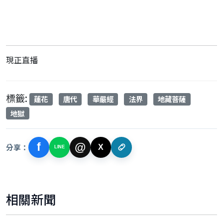
現正直播
標籤:
蓮花
唐代
華嚴經
法界
地藏菩薩
地獄
f
@
分享：
X
LINE
相關新聞