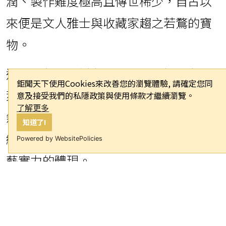
潤、製作難度極高且傳世稀少，自古以
來便是文人雅士與收藏家趨之若鶩的寶
物。
這五件包括菊瓣瓶、太白尊、柳葉瓶、
鉅聞天下使用Cookies來改善您的瀏覽體驗, 請確定您同
萊菔瓶與小盒，各具特色，釉色斑駁自
意及接受我們的私隱政策與使用條款才繼續瀏覽。
了解更多
然，顯現出「紅中帶翠、翠裡含紅」的
知道了!
絕妙視覺效果，是康熙朝宮廷審美與工
Powered by WebsitePolicies
藝實力的體現。
豇豆紅：曇花一現的瓷釉奇蹟