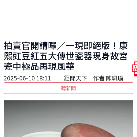
拍賣官開講囉／一現即絕版！康
熙豇豆紅五大傳世瓷器現身故宮
瓷中極品再現風華
2025-06-10 18:11
鉅聞天下｜作者 陳珮瑜
聽新聞