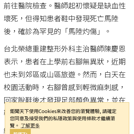
前往醫院檢查。醫師起初懷疑是缺血性
壞死，但得知患者鞋中發現死亡馬陸
後，確診為罕見的「馬陸灼傷」。
台北榮總重建整形外科主治醫師陳慶恩
表示，患者在上學前右腳無異狀，近期
也未到郊區或山區旅遊。然而，白天在
校園活動時，右腳曾感到輕微麻刺感，
回家脫鞋後才發現足部顏色異常，並在
鉅聞天下使用Cookies來改善您的瀏覽體驗, 請確定
鞋內發現一隻馬陸。
您同意及接受我們的私隱政策與使用條款才繼續瀏
覽。
了解更多
經檢查，患者體溫正常、血流穩定，全
知道了!