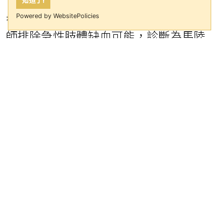
身狀況良好，第一趾間有輕微水泡。醫
Powered by WebsitePolicies
師排除急性肢體缺血可能，診斷為馬陸
灼傷，採取保守治療，包括生理食鹽水
沖洗、局部抗生素藥膏與口服止痛藥。
追蹤顯示變色區域逐漸淡化，2至3個月
後幾乎完全恢復正常。
成啟瑞醫師解釋，馬陸多棲息於潮濕、
陰暗的環境，如森林、公園和家庭花園
等。它們主動攻擊性不強，但受到威脅
或壓迫時，會分泌含「本醌類」等化學