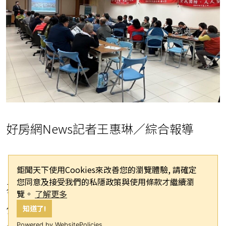
好房網News記者王惠琳／綜合報導
鉅聞天下使用Cookies來改善您的瀏覽體驗, 請確定
您同意及接受我們的私隱政策與使用條款才繼續瀏
為提升路竹鄉村地區生活環境及合適的
覽。
了解更多
公共設施服務，以因應半導體S廊帶及捷
知道了!
Powered by WebsitePolicies