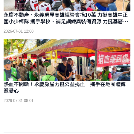
永慶不動產、永義房屋高雄經管會捐10萬 力挺高雄中正
國小少棒隊 攜手學校、補足訓練與裝備資源 力挺基層棒
球
2026-07-31 12:08
熱血不間斷！永慶房屋力挺公益捐血 攜手在地團體傳
遞愛心
2026-07-31 08:01