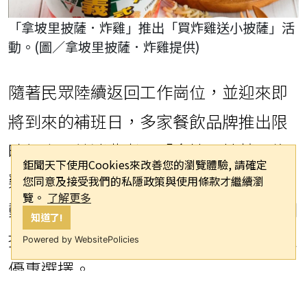
「拿坡里披薩．炸雞」推出「買炸雞送小披薩」活
動。(圖／拿坡里披薩．炸雞提供)
隨著民眾陸續返回工作崗位，並迎來即
將到來的補班日，多家餐飲品牌推出限
時優惠回饋消費者。「拿坡里披薩．炸
鉅聞天下使用Cookies來改善您的瀏覽體驗, 請確定
雞」祭出「買炸雞送披薩」的限時活
您同意及接受我們的私隱政策與使用條款才繼續瀏
覽。
了解更多
動，最高可省下290元，而「漢堡王」則
知道了!
推出8款優惠券，涵蓋點心與套餐等多種
Powered by WebsitePolicies
優惠選擇。