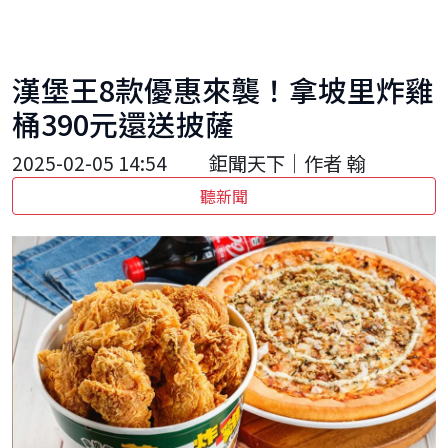
漢堡王8款優惠來襲！拿坡里炸雞
桶390元還送披薩
2025-02-05 14:54
鉅聞天下｜作者 翰
聽新聞