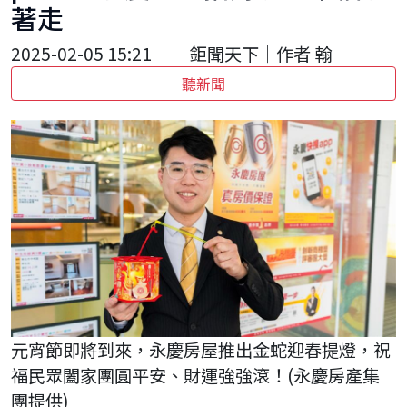
著走
2025-02-05 15:21
鉅聞天下｜作者 翰
聽新聞
元宵節即將到來，永慶房屋推出金蛇迎春提燈，祝
福民眾闔家團圓平安、財運強強滾！(永慶房產集
團提供)