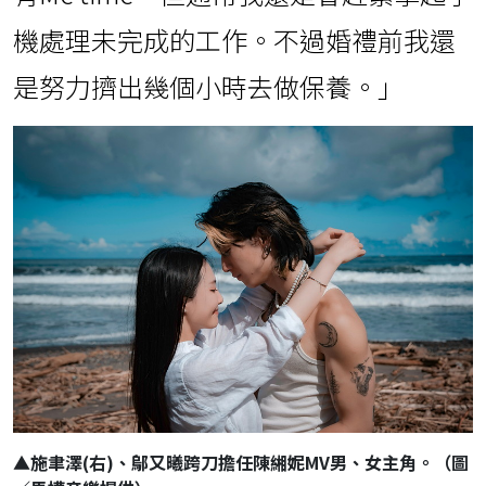
機處理未完成的工作。不過婚禮前我還
是努力擠出幾個小時去做保養。」
▲施聿澤(右)、鄔又曦跨刀擔任陳緗妮MV男、女主角。（圖