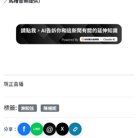
／馬槽音樂提供）
現正直播
標籤:
謝和弦
陳緗妮
f
@
分享：
X
LINE