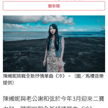
聽新聞
陳緗妮挑戰全新抒情單曲《冷》。（圖／馬槽音樂
提供）
陳緗妮與老公謝和弦於今年3月迎來二寶