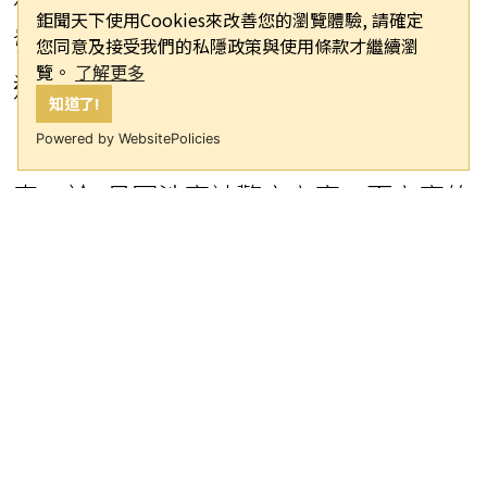
鉅聞天下使用Cookies來改善您的瀏覽體驗, 請確定
發展，警方發現他在被立案的隔天仍舊
您同意及接受我們的私隱政策與使用條款才繼續瀏
覽。
了解更多
進行了網絡直播，並毫無羞恥地慶祝生
知道了!
日。
Powered by WebsitePolicies
泰一於6月因涉案被警方立案，而立案的
隔天正好是他的生日（6月14日）。當天
他進行直播，感謝粉絲們的生日祝福，
並開心表示：「多虧了粉絲，我才能度
過這麼快樂的生日。」他還與觀眾分享
新髮型、穿搭，一邊哼歌、一邊彈吉
他。此舉引發不少網友批評，認為他的