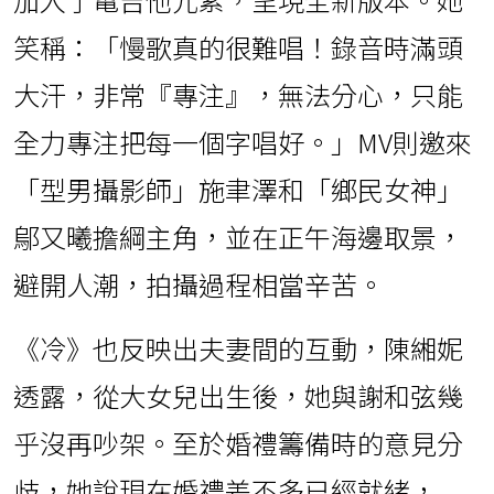
笑稱：「慢歌真的很難唱！錄音時滿頭
大汗，非常『專注』，無法分心，只能
全力專注把每一個字唱好。」MV則邀來
「型男攝影師」施聿澤和「鄉民女神」
鄔又曦擔綱主角，並在正午海邊取景，
避開人潮，拍攝過程相當辛苦。
《冷》也反映出夫妻間的互動，陳緗妮
透露，從大女兒出生後，她與謝和弦幾
乎沒再吵架。至於婚禮籌備時的意見分
歧，她說現在婚禮差不多已經就緒，