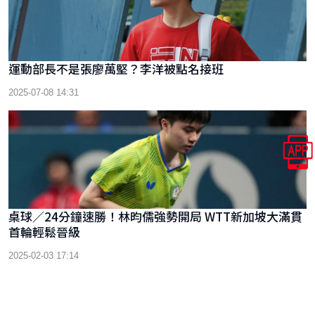
運動部長不是張廖萬堅？李洋被點名接班
2025-07-08 14:31
桌球／24分鐘速勝！林昀儒強勢開局 WTT新加坡大滿貫
首輪輕鬆晉級
2025-02-03 17:14