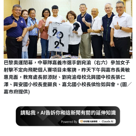
巴黎奧運閉幕，中華隊嘉義市選手劉宛渝（右六）參加女子
射擊不定向飛靶個人賽項目未奪牌，昨天下午與嘉市長黃敏
惠見面，教育處長郭添財、劉宛渝母校北興國中校長張仁
澤、興安國小校長查顯良、嘉北國小校長侯怡如與會。(圖／
嘉市府提供)