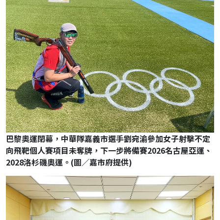
巴黎奧運閉幕，中華隊嘉義市選手劉宛渝參加女子射擊不定
向飛靶個人賽項目未奪牌，下一步將備賽2026名古屋亞運、
2028洛杉磯奧運。(圖／嘉市府提供)