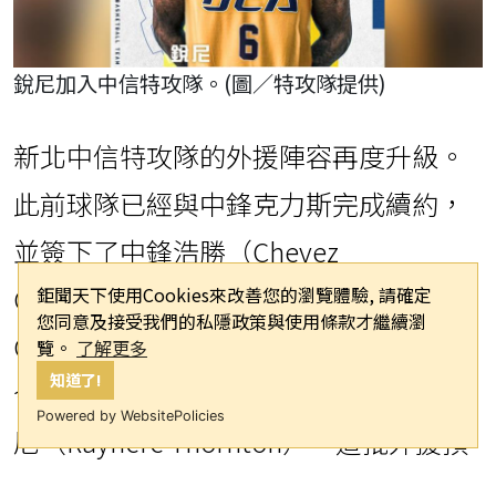
銳尼加入中信特攻隊。(圖／特攻隊提供)
新北中信特攻隊的外援陣容再度升級。
此前球隊已經與中鋒克力斯完成續約，
並簽下了中鋒浩勝（Chevez
Goodwin）、中鋒葛瑞飛（Bryan
鉅聞天下使用Cookies來改善您的瀏覽體驗, 請確定
您同意及接受我們的私隱政策與使用條款才繼續瀏
Griffin）及後衛捷翼（James Eads）。
覽。
了解更多
知道了!
今天，球隊再度宣布簽下美國籍前鋒銳
Powered by WebsitePolicies
尼（Raynere Thornton），這批外援預
計將於下月初抵達台灣，為新賽季做好