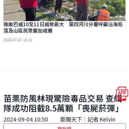
強颱巴威10至11日威脅最大 第四河川分署呼籲沿海低
窪及山區民眾嚴加戒備
2026-07-07 18:15
苗栗防風林現驚險毒品交易 查緝
隊成功阻截8.5萬顆「喪屍菸彈」
2024-09-04 10:50
鉅聞天下｜記者 Kelvin
聽新聞