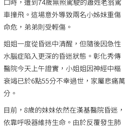
口時，遭到74歲無照駕駛的蕭姓老翁駕
車撞飛。這場意外導致兩名小姊妹重傷
命危，弟弟則受輕傷。
姐姐一度從昏迷中清醒，但隨後因急性
水腦症陷入更深的昏迷狀態。彰化秀傳
醫院今天上午證實，小姐姐因神經中樞
衰竭已於6點55分不幸過世，家屬悲痛萬
分。
目前，8歲的妹妹依然在漢基醫院昏迷，
依靠呼吸器維持生命。由於反覆發生肺