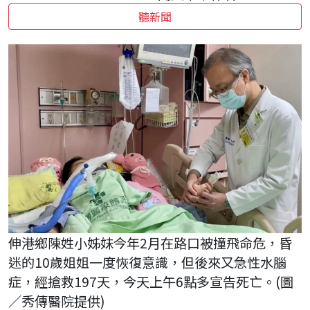
聽新聞
伸港鄉陳姓小姊妹今年2月在路口被撞飛命危，昏
迷的10歲姐姐一度恢復意識，但後來又急性水腦
症，經搶救197天，今天上午6點多宣告死亡。(圖
／秀傳醫院提供)