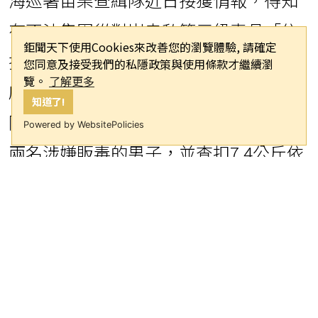
有不法集團從對岸走私第三級毒品「依
鉅聞天下使用Cookies來改善您的瀏覽體驗, 請確定
托咪酯」進入台灣進行販售活動。上月
您同意及接受我們的私隱政策與使用條款才繼續瀏
覽。
了解更多
底，查緝隊在苗栗縣竹南鎮海邊的一處
知道了!
防風林內，成功攔截交易現場，逮捕了
Powered by WebsitePolicies
兩名涉嫌販毒的男子，並查扣7.4公斤依
托咪酯、72具分裝電子煙機及1萬4千多
顆混合菸油彈。全案依違反《毒品危害
防制條例》罪嫌移送苗栗地檢署偵辦，
並持續追查毒品來源。
據悉，29歲的葉姓和30歲的謝姓兩名嫌