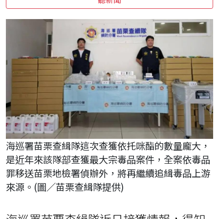
海巡署苗栗查緝隊這次查獲依托咪酯的數量龐大，
是近年來該隊部查獲最大宗毒品案件，全案依毒品
罪移送苗栗地檢署偵辦外，將再繼續追緝毒品上游
來源。(圖／苗栗查緝隊提供)
海巡署苗栗查緝隊近日接獲情報，得知