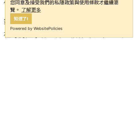
債！傷心傷人傷感情？」
您同意及接受我們的私隱政策與使用條款才繼續瀏
覽。
了解更多
知道了!
針對劉若英姐姐劉若玉遭姑丈提告侵佔
Powered by WebsitePolicies
祖母房產事件，陳立怡律師表示：「此
案已偵查完畢確定不起訴。以整個案件
來看，劉若玉當時用970萬元買下祖母市
價3000多萬元的房子，可能有扣除劉若
玉代墊費用，檢察官在調查過程中應該
也有詳查劉若玉的金流。至於祖母戶頭
中原有的2000多萬元存款消失，推論從
劉的祖母2011年開始失智，可能在初期