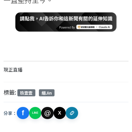
現正直播
標籤:
玖壹壹
縉Jin
f
@
分享：
X
LINE