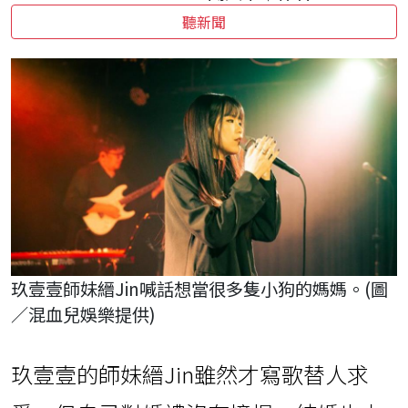
聽新聞
玖壹壹師妹縉Jin喊話想當很多隻小狗的媽媽。(圖
／混血兒娛樂提供)
玖壹壹的師妹縉Jin雖然才寫歌替人求