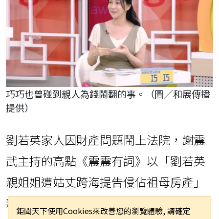
巧巧也曾碰到親人為錢鬧翻的事。（圖／和展傳播
提供）
劉若英家人因財產問題鬧上法院，謝震
武主持的高點《震震有詞》以「劉若英
親姐姐遭姑丈跨海提告侵佔祖母房產」
新聞展開，討論「共謀爭產、獨吞幫還
鉅聞天下使用Cookies來改善您的瀏覽體驗, 請確定