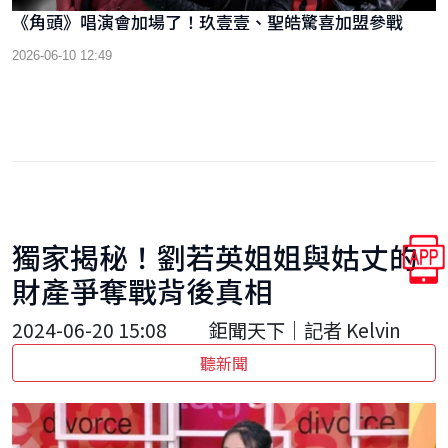
《角頭》唱演會加場了！玖壹壹、聖皓驚喜加盟參戰
2026-06-10 12:49
獨家揭秘！劉若英姐姐與姑丈的
財產爭奪戰背後真相
2024-06-20 15:08
鉅聞天下｜記者 Kelvin
聽新聞