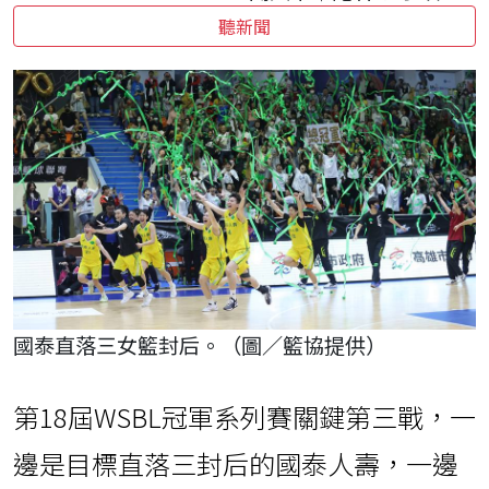
聽新聞
國泰直落三女籃封后。（圖／籃協提供）
第18屆WSBL冠軍系列賽關鍵第三戰，一
邊是目標直落三封后的國泰人壽，一邊