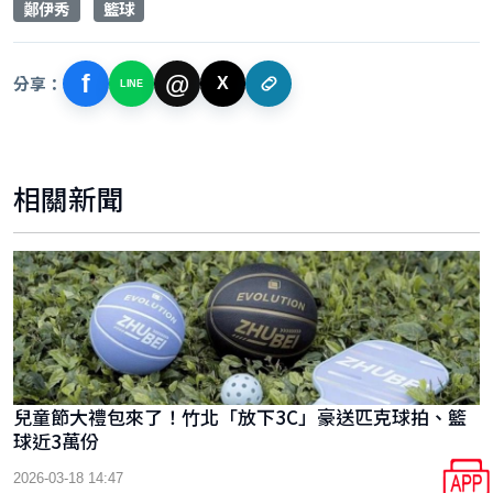
鄭伊秀
籃球
f
@
分享：
X
LINE
相關新聞
兒童節大禮包來了！竹北「放下3C」豪送匹克球拍、籃
球近3萬份
2026-03-18 14:47