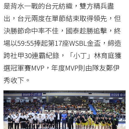
是背水一戰的台元紡織，雙方精兵盡
出，台元兩度在單節結束取得領先，但
決勝節命中率不佳，國泰趁勝追擊，終
場以59:55捧起第17座WSBL金盃，締造
跨社甲30連霸紀錄，「小丁」林育庭獲
選冠軍賽MVP，年度MVP則由隊友鄭伊
秀收下。