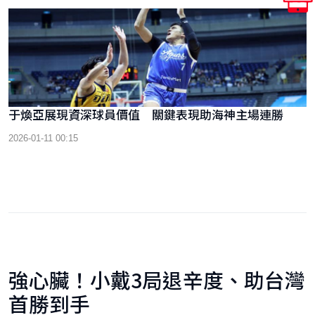
于煥亞展現資深球員價值 關鍵表現助海神主場連勝
2026-01-11 00:15
強心臟！小戴3局退辛度、助台灣
首勝到手