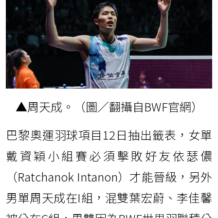
▲周天成。（圖／翻攝自BWF官網）
巴黎奧運羽球項目12日抽出籤表，女單
戴資穎小組賽必須擊敗好友依瑟儂
（Ratchanok Intanon）才能晉級，另外
男單周天成在I組，混雙葉宏蔚、李佳馨