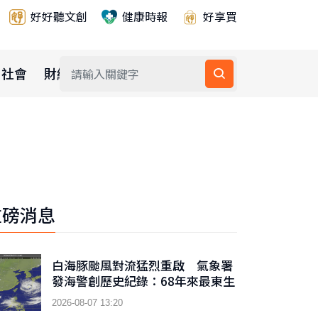
好好聽文創
健康時報
好享買
社會
財經
公益
重磅消息
白海豚颱風對流猛烈重啟 氣象署
發海警創歷史紀錄：68年來最東生
成颱風警報
2026-08-07 13:20