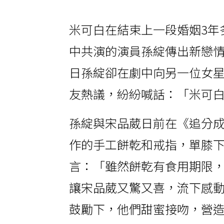
米可白在結束上一段婚姻3年
中共演的演員孫綻傳出新戀
日孫綻卻在劇中向另一位女
友熱議，紛紛喊話：「米可
孫綻與宋品葳日前在《追分
作的手工餅乾和戒指，單膝
言：「雖然餅乾有食用期限
讓宋品葳又驚又喜，流下感
鼓勵下，他們甜蜜接吻，營