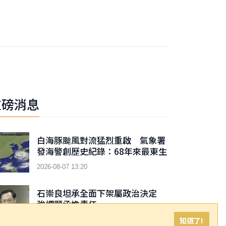
重磅消息
白海豚颱風對流猛烈重啟 氣象署
發海警創歷史紀錄：68年來最東生
成颱風警報
2026-08-07 13:20
石崇良坦承全面下架屬政治決定
強調願承擔責任
知道了!
2026-08-07 13:10