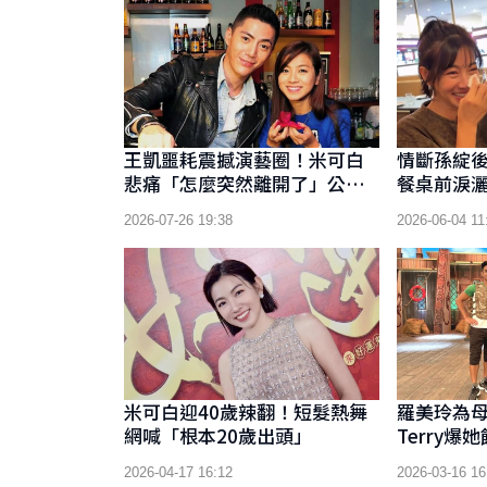
王凱噩耗震撼演藝圈！米可白
情斷孫綻
悲痛「怎麼突然離開了」公開
餐桌前淚
最後約定
2026-07-26 19:38
2026-06-04 11
米可白迎40歲辣翻！短髮熱舞
羅美玲為
網喊「根本20歲出頭」
Terry
螂」
2026-04-17 16:12
2026-03-16 16