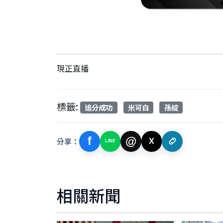
現正直播
標籤:
追分成功
米可白
孫綻
f
@
分享：
X
LINE
相關新聞