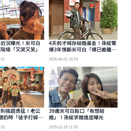
後近況曝光！米可白
4天前才喊存結婚基金！孫綻驚
灑現場「又哭又笑」
爆3年情斷米可白「爆已搬離愛
巢」
:41
2026-06-02 16:53
母則強超勇猛！老公
39歲米可白鬆口「有想結
爆她餵奶時「徒手打蟑
婚」！孫綻求婚進度曝光
:01
2025-12-18 11:30