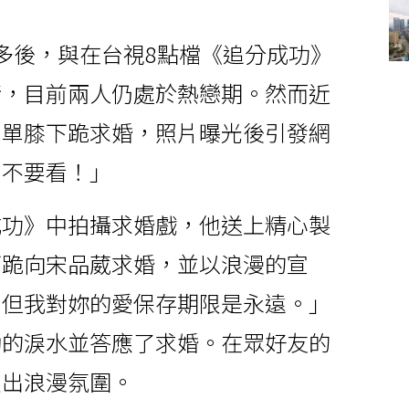
多後，與在台視8點檔《追分成功》
情，目前兩人仍處於熱戀期。然而近
星單膝下跪求婚，照片曝光後引發網
白不要看！」
成功》中拍攝求婚戲，他送上精心製
下跪向宋品葳求婚，並以浪漫的宣
，但我對妳的愛保存期限是永遠。」
動的淚水並答應了求婚。在眾好友的
造出浪漫氛圍。