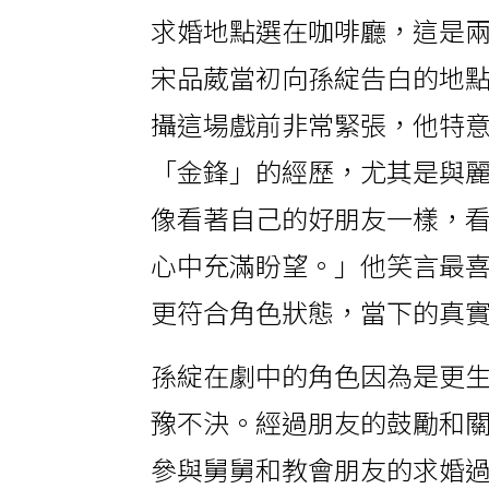
求婚地點選在咖啡廳，這是
宋品葳當初向孫綻告白的地
攝這場戲前非常緊張，他特
「金鋒」的經歷，尤其是與
像看著自己的好朋友一樣，
心中充滿盼望。」他笑言最
更符合角色狀態，當下的真
孫綻在劇中的角色因為是更
豫不決。經過朋友的鼓勵和
參與舅舅和教會朋友的求婚