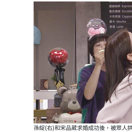
孫綻(右)和宋品葳求婚成功後，被眾人拱