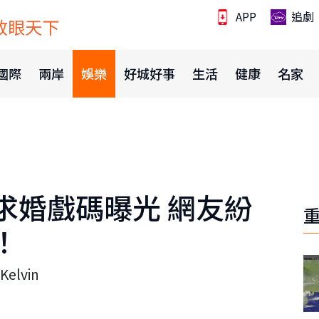
APP
追劇
放眼天下
國際
兩岸
娛樂
好城好事
生活
健康
名家
求婚戲碼曝光 網友紛
！
lvin