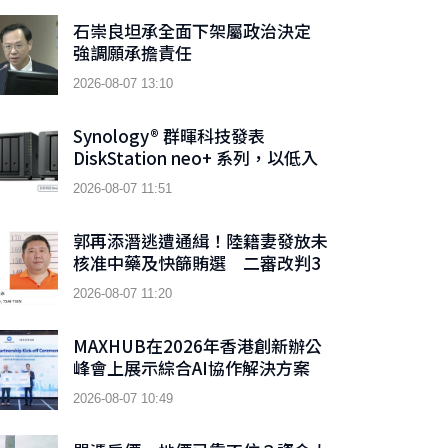
石崇良坦承全面下架屬政治決定
強調願承擔責任
2026-08-07 13:10
Synology® 群暉科技發表
DiskStation neo+ 系列，以低入
手門檻享有高效能體驗
2026-08-07 11:51
郭再添潛逃遭通緝！陸籍妻發放未
核准中藥及快篩賄選 二審改判3
年6月
2026-08-07 11:20
MAXHUB在2026年香港創新辦公
峰會上展示綜合AI協作解決方案
2026-08-07 10:49