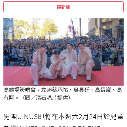
聽新聞
高雄場簽唱會。左起蔡承祐、吳昱廷、高胥崴、高
有翔。（圖／滾石唱片提供）
男團U:NUS即將在本週六2月24日於兒童