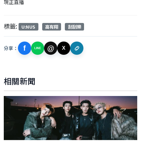
現正直播
標籤:
U:NUS
高有翔
刮刮樂
f
@
分享：
X
LINE
相關新聞