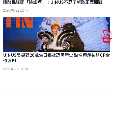
遭酸民狂問「這誰啊」！U:NUS不忍了新歌正面開戰
2026-06-22 12:47
U:NUS吳昱廷26歲生日揭社恐黑歷史 點名蔡承祐組CP合
作演BL
2026-06-03 11:38