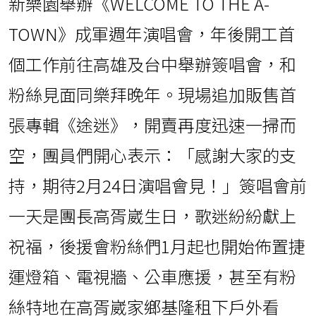
新樂園舉辦《WELCOME TO THE A-
TOWN》成軍週年演唱會，年後開工首
個工作前往高雄及台中舉辦簽唱會，和
粉絲見面同樂拜晚年。現場追加販售首
張專輯《途迷》，開賣再度迅速一掃而
空，團員們開心表示：「感謝大家的支
持，期待2月24日演唱會見！」簽唱會前
一天是團長高胥崴生日，歌迷紛紛獻上
祝福，後援會粉絲們1月起也開始佈置捷
運燈箱、電視牆、公車應援，甚至有粉
絲特地在高胥崴家鄉基隆租下戶外看