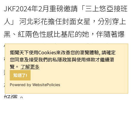
JKF2024年2月重磅邀請「三上悠亞接班
人」 河北彩花擔任封面女星，分別穿上
黑、紅兩色性感比基尼的她，伴隨著爆
竹與麻將，為一年一度的「春節企劃」
鉅聞天下使用Cookies來改善您的瀏覽體驗, 請確定
帶來全新的視覺饗宴。河北彩花也提及
您同意及接受我們的私隱政策與使用條款才繼續瀏
覽。
了解更多
新年的慣例行程，就是回到老家與家人
知道了!
相聚， 並到廟裡參拜，為新的一年祈求
Powered by WebsitePolicies
好運。
河北彩花分享在日本過年，自己總會與
家人看著年末音樂節目一起慶祝，在迎