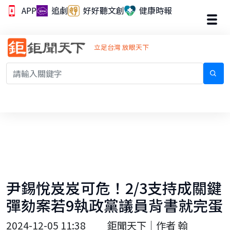
APP
追劇
好好聽文創
健康時報
立足台灣 放眼天下
尹錫悅岌岌可危！2/3支持成關鍵
彈劾案若9執政黨議員背書就完蛋
2024-12-05 11:38
鉅聞天下｜作者 翰