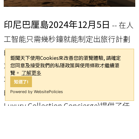
印尼巴厘島
2024年12月5日
-- 在人
工智能只需幾秒鐘就能制定出旅行計劃
的時代，我們不禁要問：旅行是為了追
鉅聞天下使用Cookies來改善您的瀏覽體驗, 請確定
求效率還是為了建立連接？對於那些尋
您同意及接受我們的私隱政策與使用條款才繼續瀏
覽。
了解更多
求與文化、真實性和人類精神產生共鳴
知道了!
的人來說，「豪華精選禮賓服務」(The
Powered by WebsitePolicies
Luxury Collection Concierge)提供了任
何算法都無法複製的東西——通往深深
植根於目的地精髓的體驗之門。