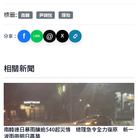
標籤:
南韓
尹錫悅
彈劾
f
@
分享：
X
LINE
相關新聞
南韓連日暴雨釀逾540起災情 總理急令全力復原 新一
波雨帶明日再襲