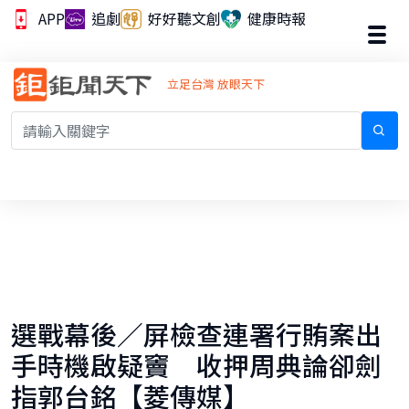
APP
追劇
好好聽文創
健康時報
立足台灣 放眼天下
選戰幕後／屏檢查連署行賄案出
手時機啟疑竇 收押周典論卻劍
指郭台銘【菱傳媒】