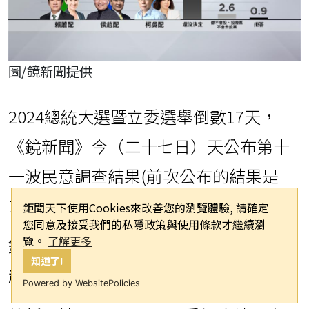
圖/鏡新聞提供
2024總統大選暨立委選舉倒數17天，
《鏡新聞》今（二十七日）天公布第十
一波民意調查結果(前次公布的結果是
12/20)。
鉅聞天下使用Cookies來改善您的瀏覽體驗, 請確定
您同意及接受我們的私隱政策與使用條款才繼續瀏
覽。
了解更多
鏡新聞最新民調 賴蕭配33.3%仍居冠 侯
知道了!
趙26.5%居次
柯吳23.2%墊底
Powered by WebsitePolicies