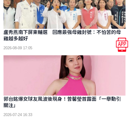
盧秀燕南下屏東輔選 回應最強母雞封號：不怕苦的母
雞越多越好
2026-08-09 17:05
郭台銘爆女球友風波後現身！曾馨瑩首露面「一舉動引
關注」
2026-07-24 16:33