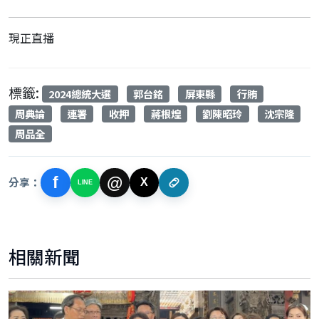
現正直播
標籤:
2024總統大選
郭台銘
屏東縣
行賄
周典論
連署
收押
蔣根煌
劉陳昭玲
沈宗隆
周品全
f
@
分享：
X
LINE
相關新聞