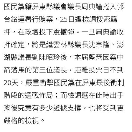
國民黨籍屏東縣議會議長周典論捲入郭
台銘連署行賄案，25日遭檢調搜索羈
押，在政壇投下震撼彈。一旦周典論收
押確定，將是繼雲林縣議長沈宗隆、澎
湖縣議長劉陳昭玲後，本屆藍營因案中
箭落馬的第三位議長，距離投票日不到
20天，嚴重衝擊國民黨在屏東最後衝刺
階段的選戰佈局；而檢調選在此時出手
背後究竟有多少證據支撐，也將受到更
嚴格的檢視。