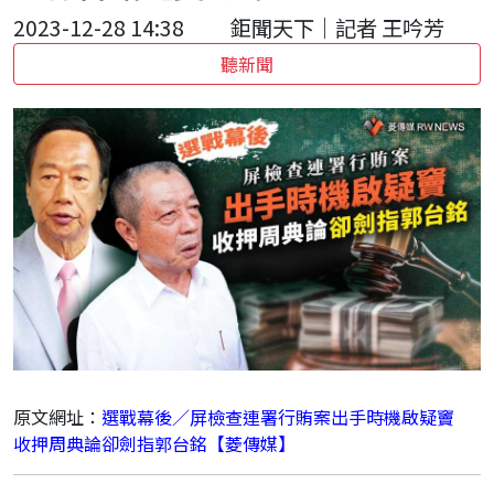
2023-12-28 14:38
鉅聞天下｜記者 王吟芳
聽新聞
原文網址：
選戰幕後／屏檢查連署行賄案出手時機啟疑竇
收押周典論卻劍指郭台銘【菱傳媒】