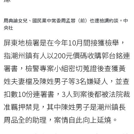
周典論女兒、國民黨中常委周孟蓉（前）也遭檢調約談。中
央社
屏東地檢署是在今年10月間接獲檢舉，
指潮州鎮有人以200元價碼收購郭台銘連
署書，檢警專案小組密切蒐證後查獲黃
姓夫妻檔及陳姓男子等3名嫌疑人，並查
扣數10份連署書，3人到案後都被法院裁
准羈押禁見，其中陳姓男子是潮州鎮長
周品全的助理，案情自此向上延燒。