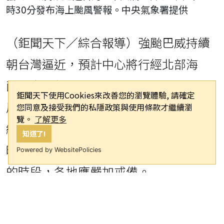
時30分發布海上颱風警報。中央氣象署提供
（鉅聞天下／綜合報導）強颱巴威持續
朝台灣逼近，預計中心將行經北部海
面，中央氣象署今日下午已發布海上颱
鉅聞天下使用Cookies來改善您的瀏覽體驗, 請確定
風警報，並研判明日凌晨至清晨間將接
您同意及接受我們的私隱政策與使用條款才繼續瀏
覽。
了解更多
續發布陸上颱風警報。氣象署評估，明
知道了!
晚至11日將是巴威對台灣影響最為劇烈
Powered by WebsitePolicies
的時段，各地應嚴加戒備。
根據氣象署最新風雨預報，今晚8時起至
明晚8時的24小時累積雨量，平地部分以