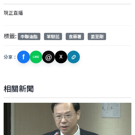
現正直播
標籤:
中聯油脂
苯駢芘
食藥署
姜至剛
f
@
分享：
X
LINE
相關新聞