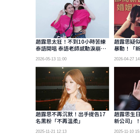
趙露思太狂！不到10小時苦練
趙露思疑
泰語開唱 泰語老師感動淚崩
暴動！「
「沒愛錯人」
相藏洋蔥
2026-05-13 11:00
2026-04-27 14
趙露思不再沉默！出手提告17
趙露思生
名黑粉「不再溫柔」
新公司」
掌事業主
2025-11-21 12:13
2025-11-10 15