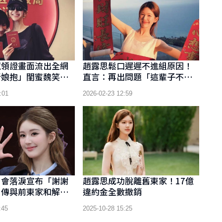
似領證畫面流出全網
趙露思鬆口遲遲不進組原因！
新娘抱」閨蜜魏笑真
直言：再出問題「這輩子不再
拍戲」
:01
2026-02-23 12:59
日會落淚宣布「謝謝
趙露思成功脫離舊東家！17億
！傳與前東家和解重
違約金全數撤銷
導權
:45
2025-10-28 15:25