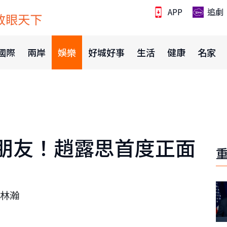
APP
追劇
放眼天下
國際
兩岸
娛樂
好城好事
生活
健康
名家
朋友！趙露思首度正面
」
林瀚