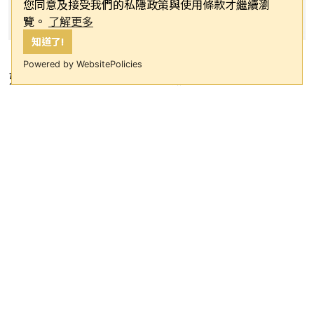
您同意及接受我們的私隱政策與使用條款才繼續瀏
覽。
了解更多
知道了!
Powered by WebsitePolicies
好房網News記者王震濂／台北報導
即將成為台灣第六個有捷運的台南，在
台積電等AI科技產業帶動下，房市長期
基本面穩固，但最新數據顯示市場已進
入結構調整期。6月份台南房屋交易量體
為1735棟，雖較上月增加14.5%，但與
去年同期相比則大幅減少18.9%，房市