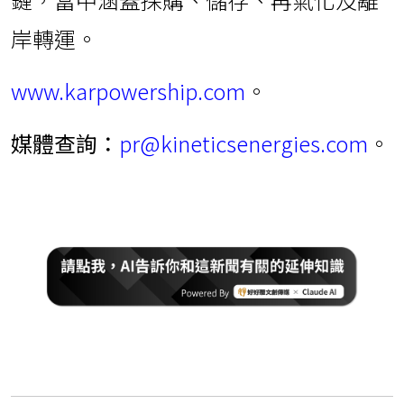
岸轉運。
www.karpowership.com
。
媒體查詢：
pr@kineticsenergies.com
。