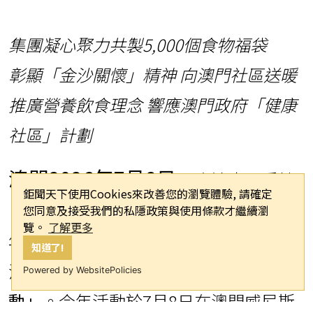
集團凝心聚力共
製
5,000
個食物福袋
彰顯
「金沙關懷」精神
向澳門社區送暖
推廣營養飲食理念
響應澳門政府「健康
社區」計劃
澳門
2026年7月8日
-- 金沙中國秉持
鉅聞天下使用Cookies來改善您的瀏覽體驗, 請確定
「金沙關懷」關愛社區的精神，連續五
您同意及接受我們的私隱政策與使用條款才繼續瀏
覽。
了解更多
年積極響應母公司發起的年度全球志願
知道了!
活動──
「金沙關懷食物福袋製作活
Powered by WebsitePolicies
動」
。今年活動於7月8日在澳門威尼斯