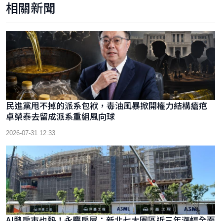
相關新聞
民進黨甩不掉的派系包袱，毒油風暴掀開權力結構瘡疤
卓榮泰去留成派系重組風向球
2026-07-31 12:33
AI熱房市也熱！永慶房屋：新北七大園區近三年漲幅全面