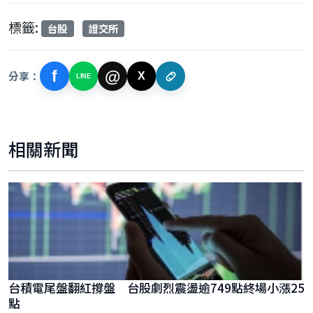
標籤:
台股
證交所
f
@
分享：
X
LINE
相關新聞
台積電尾盤翻紅撐盤 台股劇烈震盪逾749點終場小漲25
點