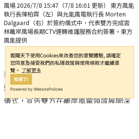
風場 2026/7/8 15:47（7/8 16:01 更新） 東方風能
執行長陳柏霖（左）與允能風電執行長 Morten
Dalgaard（右）於簽約儀式中，代表雙方完成雲
林離岸風場長期CTV運轉維護服務合約簽署。東方
風能提供
鉅聞天下使用Cookies來改善您的瀏覽體驗, 請確定
（鉅聞天下／綜合報導）東方風能於7日
您同意及接受我們的私隱政策與使用條款才繼續瀏
覽。
了解更多
與允能風電正式完成雲林離岸風場人員
知道了!
運輸船（CTV）長期運轉維護合約簽約
Powered by WebsitePolicies
儀式，宣告雙方在離岸風電領域展開深
度合作，東方風能也藉此進一步拓展在
台灣離岸風電市場的營運規模。