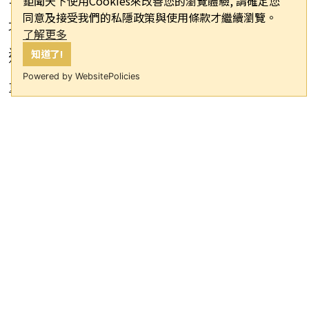
鉅聞天下使用Cookies來改善您的瀏覽體驗, 請確定您
同意及接受我們的私隱政策與使用條款才繼續瀏覽。
地和當地文化特色的風景賽道上展開角
了解更多
逐，上演了一場速度與耐力的精彩較
知道了!
Powered by WebsitePolicies
量。
原文鏈接：
https://en.imsilkroad.com/p/351201.ht