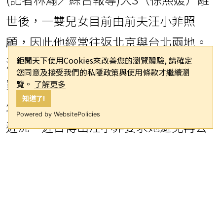
世後，一雙兒女目前由前夫汪小菲照
顧，因此他經常往返北京與台北兩地。
鉅聞天下使用Cookies來改善您的瀏覽體驗, 請確定
汪小菲與馬筱梅（Mandy）再婚後，一
您同意及接受我們的私隱政策與使用條款才繼續瀏
家人的生活始終備受外界關注，尤其不
覽。
了解更多
知道了!
少網友會在馬筱梅直播時詢問大S子女的
Powered by WebsitePolicies
近況。近日傳出汪小菲要求她避免再公
開談論孩子相關話題，甚至限制她與孩
子互動，對此，馬筱梅稍早也親自做出
回應。
根據《鏡週刊》報導，馬筱梅過去直播