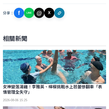
f
@
分享：
X
LINE
相關新聞
女神變落湯雞！李雅英、檸檬挑戰水上芭蕾慘翻車「表
情管理全失守」
2026-08-06 15:25