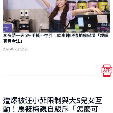
李多慧一天5杯手搖不怕胖！談李珠珢遭拍肩嚇壞「親曝
真實看法」
2026-07-31 12:26
遭爆被汪小菲限制與大S兒女互
動！馬筱梅親自駁斥「怎麼可