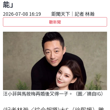
能」
2026-07-08 16:19
鉅聞天下｜記者 林瀚
聽新聞
汪小菲與馬筱梅再婚後又得一子。（圖／摘自IG）
(記者林瀚／綜合報導)大S（徐熙媛）離