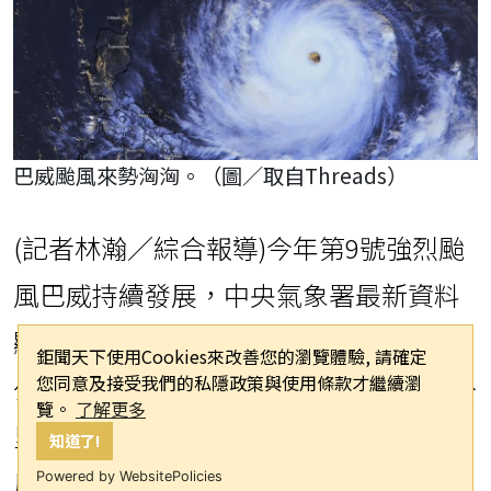
巴威颱風來勢洶洶。（圖／取自Threads）
(記者林瀚／綜合報導)今年第9號強烈颱
風巴威持續發展，中央氣象署最新資料
顯示，颱風近中心最大風速已達每秒60
鉅聞天下使用Cookies來改善您的瀏覽體驗, 請確定
您同意及接受我們的私隱政策與使用條款才繼續瀏
公尺，七級風平均暴風半徑擴大至380公
覽。
了解更多
里，規模相當龐大。氣象粉專「台灣颱
知道了!
風論壇｜天氣特急」也在Threads平台
Powered by WebsitePolicies