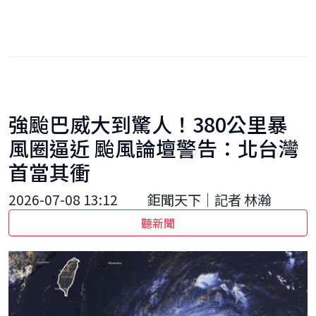
強颱巴威大到驚人！380公里暴
風圈逼近 颱風論壇警告：北台灣
首當其衝
2026-07-08 13:12
鉅聞天下｜記者 林瀚
聽新聞