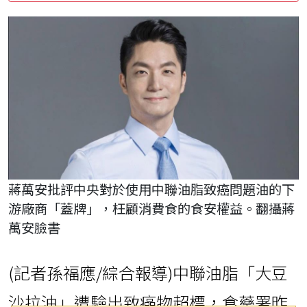
蔣萬安批評中央對於使用中聯油脂致癌問題油的下
游廠商「蓋牌」，枉顧消費食的食安權益。翻攝蔣
萬安臉書
(記者孫福應/綜合報導)中聯油脂「大豆
沙拉油」遭驗出致癌物超標，食藥署昨