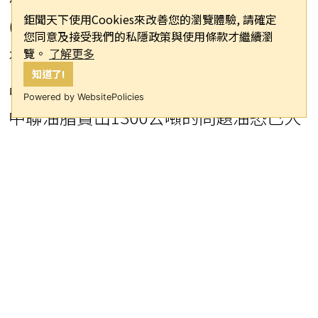
鉅聞天下使用Cookies來改善您的瀏覽體驗, 請確定
(5日)公布257家下游使用廠商名單，公
您同意及接受我們的私隱政策與使用條款才繼續瀏
布之後引起軒然大波，多家國內知名食
覽。
了解更多
知道了!
品加工廠甚至是知名小吃都名列其中，
Powered by WebsitePolicies
中聯油脂賣出1300公噸的問題油恐已大
多進了消費者的肚子。
台北市長蔣萬安在北市傳出學校及轄下
食品業者使用中聯油脂有問題的「大豆
沙拉油」後，他在臉書上貼文批評，這
是一場新的、全國性的重大食安風暴，
讓人想起當年所有人聞之色變的「地溝