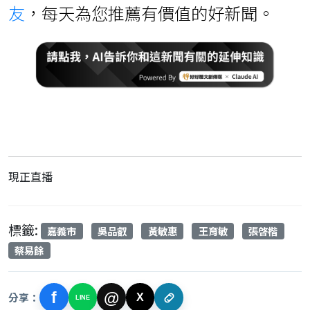
友
，每天為您推薦有價值的好新聞。
現正直播
標籤:
嘉義市
吳品叡
黃敏惠
王育敏
張啓楷
蔡易餘
f
@
分享：
X
LINE