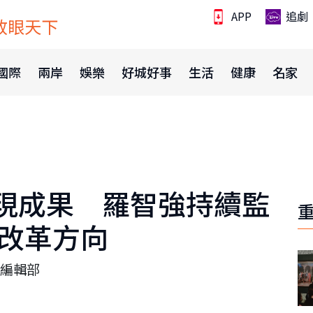
APP
追劇
放眼天下
國際
兩岸
娛樂
好城好事
生活
健康
名家
現成果 羅智強持續監
出改革方向
編輯部