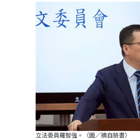
立法委員羅智強。（圖／摘自臉書）