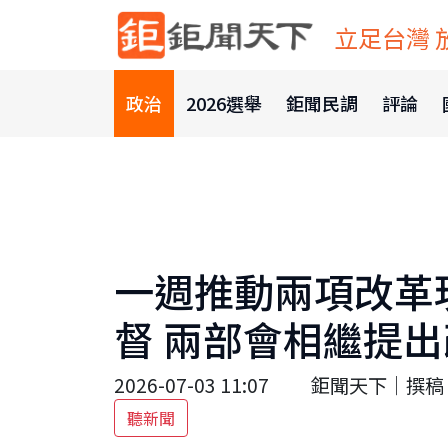
立足台灣 
政治
2026選舉
鉅聞民調
評論
一週推動兩項改革
督 兩部會相繼提
2026-07-03 11:07
鉅聞天下｜撰稿 
聽新聞