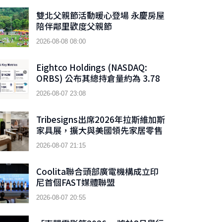
雙北父親節活動暖心登場 永慶房屋
陪伴鄰里歡度父親節
2026-08-08 08:00
Eightco Holdings (NASDAQ:
ORBS) 公布其總持倉量約為 3.78
億美元，當中包括 OpenAI、
2026-08-07 23:08
Beast Industries、超過 16,000
枚以太幣及近 3.02 億枚 WLD 代幣
Tribesigns出席2026年拉斯維加斯
家具展，擴大與美國領先家居零售
商的合作
2026-08-07 21:15
Coolita聯合頭部廣電機構成立印
尼首個FAST媒體聯盟
2026-08-07 20:55