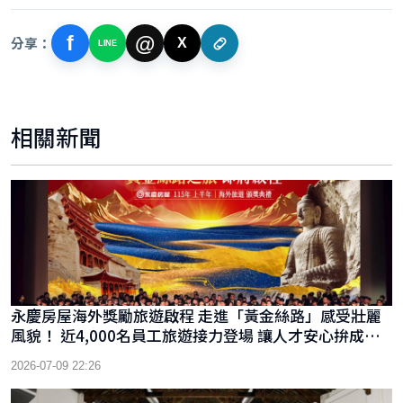
f
@
分享：
X
LINE
相關新聞
永慶房屋海外獎勵旅遊啟程 走進「黃金絲路」感受壯麗
風貌！ 近4,000名員工旅遊接力登場 讓人才安心拚成績
放鬆享生活
2026-07-09 22:26