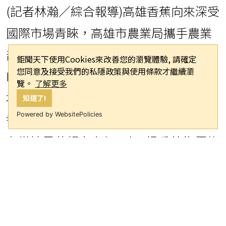
(記者林瀚／綜合報導)高雄香蕉向來深受
國際市場青睞，高雄市農業局攜手農業
部推出全新香蕉品牌「台灣蕉新星
鉅聞天下使用Cookies來改善您的瀏覽體驗, 請確定
您同意及接受我們的私隱政策與使用條款才繼續瀏
Bananova」，首波正式進軍新加坡市
覽。
了解更多
場，不僅成功取得全年訂單，首批10噸
知道了!
Powered by WebsitePolicies
香蕉也已順利出口，並於今（1）日正式
在當地昇菘超市上架，每3根香蕉售價約
折合新台幣60元，價格優於台灣市場，
未來也將持續拓展海外銷售版圖。
「台灣蕉新星Bananova」品牌發表會今