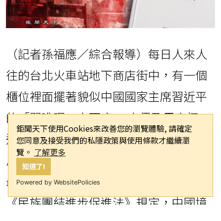
（記者孫福應／綜合報導）每日人來人
往的台北火車站地下商店街中，有一個
櫃位裡面擺著貌似中國國家主席習近平
的「習唯呢」土下座3D人偶及馬克杯，
鉅聞天下使用Cookies來改善您的瀏覽體驗, 請確定
這些以政治人物為發想的文創商品，充
您同意及接受我們的私隱政策與使用條款才繼續瀏
覽。
了解更多
斥台灣的網路上，但是想要帶到中國，
知道了!
最好不要。因為中國自7月1日起實施
Powered by WebsitePolicies
《民族團結進步促進法》規定，中國境