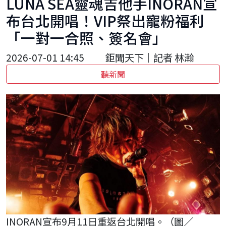
LUNA SEA靈魂吉他手INORAN宣
布台北開唱！VIP祭出寵粉福利
「一對一合照、簽名會」
2026-07-01 14:45
鉅聞天下｜記者 林瀚
聽新聞
INORAN宣布9月11日重返台北開唱。（圖／