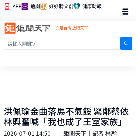
APP
追劇
好好聽文創
健康時報
立足台灣 放眼天下
洪佩瑜金曲落馬不氣餒 緊鄰蔡依
林興奮喊「我也成了王室家族」
2026-07-01 14:50
鉅聞天下｜記者 林瀚