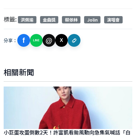
標籤:
洪佩瑜
金曲獎
蔡依林
Jolin
演唱會
f
@
分享：
X
LINE
相關新聞
小巨蛋攻蛋倒數2天！許富凱看颱風動向急集氣喊話「白