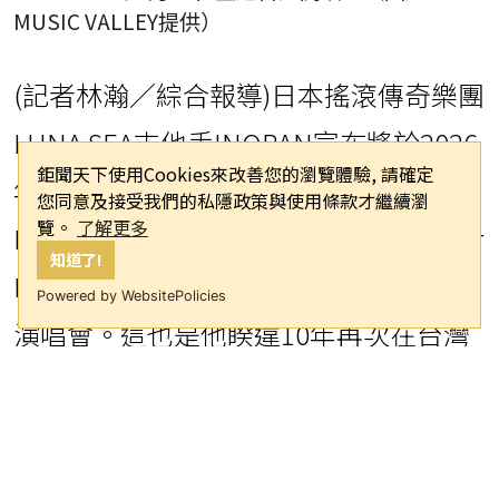
MUSIC VALLEY提供）
(記者林瀚／綜合報導)日本搖滾傳奇樂團
LUNA SEA吉他手INORAN宣布將於2026
鉅聞天下使用Cookies來改善您的瀏覽體驗, 請確定
年9月11日再度來台，於The Wall Live
您同意及接受我們的私隱政策與使用條款才繼續瀏
覽。
了解更多
House舉辦「INORAN - Jade & Pearl Far
知道了!
East Island - ASIA TOUR 2026」台北場
Powered by WebsitePolicies
演唱會。這也是他睽違10年再次在台灣
舉辦個人專場，將以全新樂團編制，帶
來融合另類搖滾、英式搖滾及電子音樂
元素的演出內容。