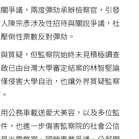
相關爭議，兩度彈劾承辦檢察官，引發
言人陳宗彥涉及性招待與關說爭議，社
以壓倒性票數反對彈劾。
舉與質疑，但監察院始終未見積極調查
重啟已由台灣大學審定結案的林智堅論
不僅侵害大學自治，也讓外界質疑監察
案。
使用公務車載送愛犬美容，以及多位監
事件，也進一步傷害監察院的社會公信
的是光電弊案、國營事業爭議、公部門