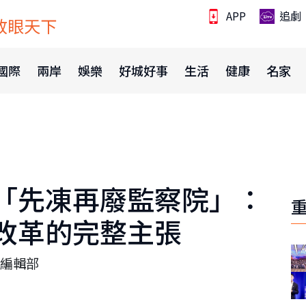
APP
追劇
放眼天下
國際
兩岸
娛樂
好城好事
生活
健康
名家
「先凍再廢監察院」：
改革的完整主張
編輯部