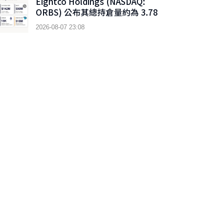
Eightco Holdings (NASDAQ:
ORBS) 公布其總持倉量約為 3.78
億美元，當中包括 OpenAI、
2026-08-07 23:08
Beast Industries、超過 16,000
枚以太幣及近 3.02 億枚 WLD 代幣