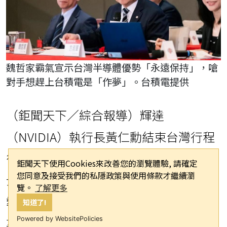
魏哲家霸氣宣示台灣半導體優勢「永遠保持」，嗆
對手想趕上台積電是「作夢」。台積電提供
（鉅聞天下／綜合報導）輝達
（NVIDIA）執行長黃仁勳結束台灣行程
後即將轉往韓國，預計與三星、SK海力
鉅聞天下使用Cookies來改善您的瀏覽體驗, 請確定
您同意及接受我們的私隱政策與使用條款才繼續瀏
士等企業高層會面，引發外界對台韓半
覽。
了解更多
導體競爭態勢的關注。對此，台積電董
知道了!
Powered by WebsitePolicies
事長暨總裁魏哲家在今日股東會後與媒