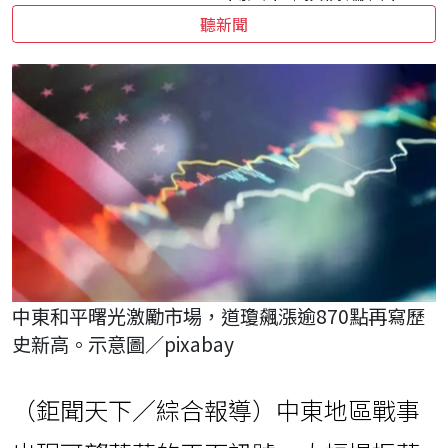
聽新聞
中東和平曙光激勵市場，道瓊飆漲逾870點再寫歷
史新高。示意圖／pixabay
（鉅聞天下／綜合報導）中東地區戰事