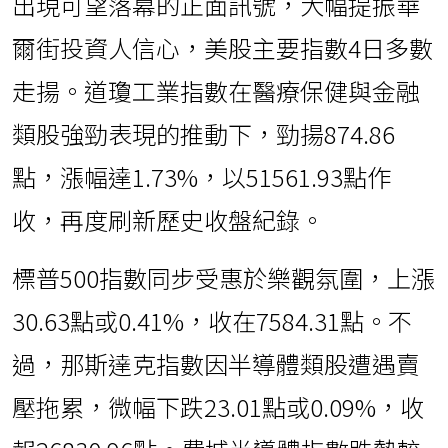
出現可望落幕的正面訊號，大幅提振華
爾街投資人信心，美股主要指數4日多數
走揚。道瓊工業指數在醫療保健與金融
類股強勁表現的推動下，勁揚874.86
點，漲幅達1.73%，以51561.93點作
收，再度刷新歷史收盤紀錄。
標普500指數同步受惠於樂觀氛圍，上漲
30.63點或0.41%，收在7584.31點。不
過，那斯達克指數因半導體類股遭遇賣
壓拖累，微幅下跌23.01點或0.09%，收