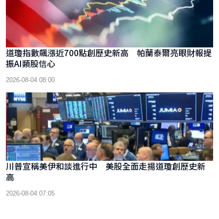
道瓊指數飆漲近700點創歷史新高 帕蘭泰爾亮眼財報提
振AI類股信心
2026-08-04 08:00
川普宣稱美伊和談進行中 美股全面走揚道瓊創歷史新
高
2026-08-04 07:05