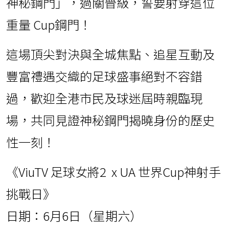
神秘鋼門」，過關晉級，誓要射穿這位
重量 Cup鋼門！
這場頂尖對決與全城焦點、追星互動及
豐富禮遇交織的足球盛事絕對不容錯
過，歡迎全港市民及球迷屆時親臨現
場，共同見證神秘鋼門揭曉身份的歷史
性一刻！
《ViuTV 足球女將2 x UA 世界Cup神射手
挑戰日》
日期：6月6日（星期六）