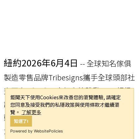
紐約
2026年6月4日
-- 全球知名傢俱
製造零售品牌Tribesigns攜手全球頭部社
交平台TikTok，亮相字節跳動2026超級
鉅聞天下使用Cookies來改善您的瀏覽體驗, 請確定
許願季(Super Wish Season 2026)主題活
您同意及接受我們的私隱政策與使用條款才繼續瀏
覽。
了解更多
動，品牌宣傳片登陸紐約時代廣場戶外
知道了!
大屏。
Powered by WebsitePolicies