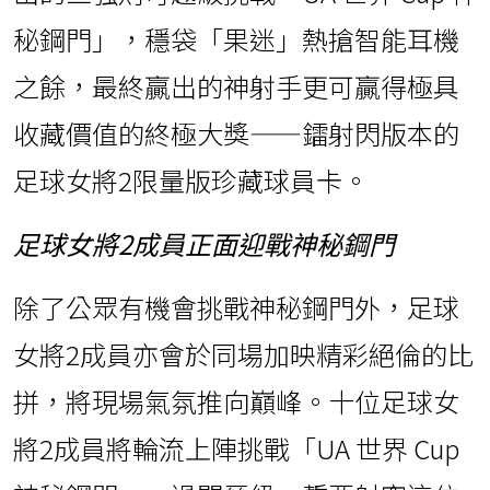
秘鋼門」，穩袋「果迷」熱搶智能耳機
之餘，最終贏出的神射手更可贏得極具
收藏價值的終極大獎——鐳射閃版本的
足球女將2限量版珍藏球員卡。
足球女將2成員正面迎戰神秘鋼門
除了公眾有機會挑戰神秘鋼門外，足球
女將2成員亦會於同場加映精彩絕倫的比
拼，將現場氣氛推向巔峰。十位足球女
將2成員將輪流上陣挑戰「UA 世界 Cup