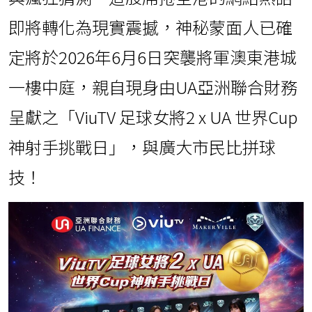
即將轉化為現實震撼，神秘蒙面人已確
定將於2026年6月6日突襲將軍澳東港城
一樓中庭，親自現身由UA亞洲聯合財務
呈獻之「ViuTV 足球女將2 x UA 世界Cup
神射手挑戰日」，與廣大市民比拼球
技！