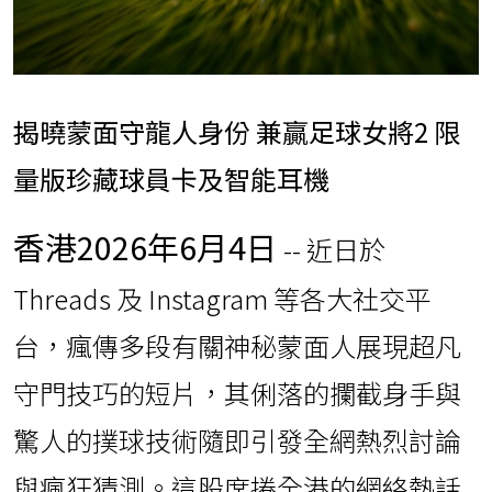
揭曉蒙面守龍人身份 兼贏足球女將2 限
量版珍藏球員卡及智能耳機
香港
2026年6月4日
-- 近日於
Threads 及 Instagram 等各大社交平
台，瘋傳多段有關神秘蒙面人展現超凡
守門技巧的短片，其俐落的攔截身手與
驚人的撲球技術隨即引發全網熱烈討論
與瘋狂猜測。這股席捲全港的網絡熱話