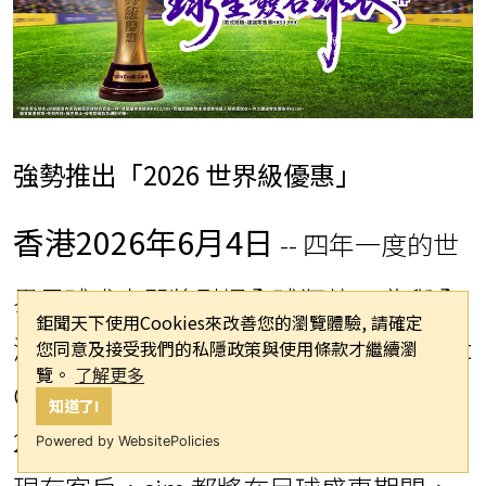
強勢推出「2026 世界級優惠」
香港
2026年6月4日
-- 四年一度的世
。
界足球盛事即將引爆全球狂熱
為與全
鉅聞天下使用Cookies來改善您的瀏覽體驗, 請確定
港市民及球迷同迎熾熱氣氛，sim Credit
您同意及接受我們的私隱政策與使用條款才繼續瀏
覽。
了解更多
Card 宣佈正式啟動「sim Credit Card
知道了!
2026 世界級優惠」。無論是新客戶還是
Powered by WebsitePolicies