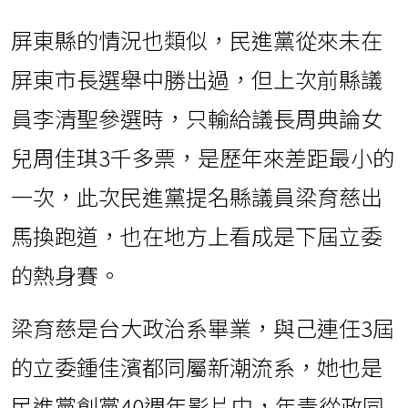
屏東縣的情況也類似，民進黨從來未在
屏東市長選舉中勝出過，但上次前縣議
員李清聖參選時，只輸給議長周典論女
兒周佳琪3千多票，是歷年來差距最小的
一次，此次民進黨提名縣議員梁育慈出
馬換跑道，也在地方上看成是下屆立委
的熱身賽。
梁育慈是台大政治系畢業，與己連任3屆
的立委鍾佳濱都同屬新潮流系，她也是
民進黨創黨40週年影片中，年青從政同