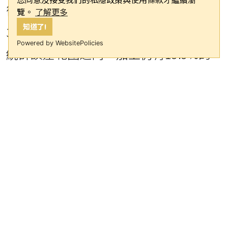
微幅領先國民黨參選人柯志恩的
覽。
了解更多
知道了!
39.7%，雙方差距僅0.6個百分點，落在
Powered by WebsitePolicies
統計誤差範圍之內，加上仍有19.9%的
選民尚未決定投票對象，整體選情呈現
高度膠著態勢。
從候選人喜好度來看，柯志恩在全體市
民中獲得36.5%的好感度，其中8.6%表
示非常喜歡、27.9%還算喜歡，不喜歡
的比例為24.4%，另有39.2%未表態。賴
瑞隆的喜好度則為31.0%，其中7.9%非