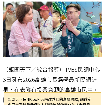
（鉅聞天下／綜合報導）TVBS民調中心
3日發布2026高雄市長選舉最新民調結
果，在表態有投票意願的高雄市民中，
民進黨參選人賴瑞隆以40.3%的支持度
鉅聞天下使用Cookies來改善您的瀏覽體驗, 請確定
您同意及接受我們的私隱政策與使用條款才繼續瀏