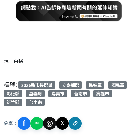
現正直播
標籤:
2026縣市長選舉
立委補選
民進黨
國民黨
彰化縣
嘉義縣
嘉義市
台南市
高雄市
新竹縣
台中市
f
@
分享：
X
LINE