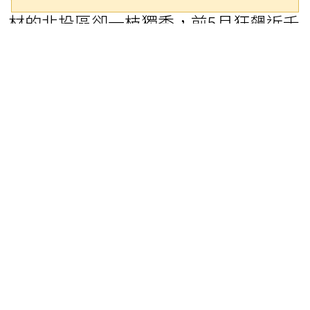
材的北投區卻一枝獨秀，前5月狂飆近千
棟、年增率高達32.7％。專家認為，台
北市「北強南弱、西增東減」的趨勢仍
將持續一段時間，隨著輝達總部開發進
度逐步明朗，就業人口與置產資金將往
北台北的科技廊帶集中。
台北市不動產仲介公會理事長蘇金城表
示，先前央行放寬第二屋房貸成數，讓