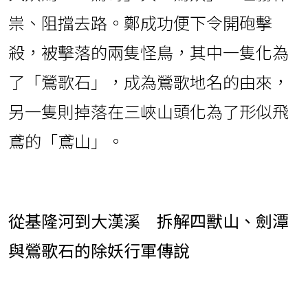
祟、阻擋去路。鄭成功便下令開砲擊
殺，被擊落的兩隻怪鳥，其中一隻化為
了「鶯歌石」，成為鶯歌地名的由來，
另一隻則掉落在三峽山頭化為了形似飛
鳶的「鳶山」。
從基隆河到大漢溪 拆解四獸山、劍潭
與鶯歌石的除妖行軍傳說