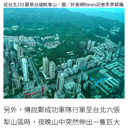
從台北101觀景台遠眺象山。圖／好房網News記者李彥穎攝
另外，傳說鄭成功軍隊行軍至台北六張
犁山區時，夜晚山中突然伸出一隻巨大