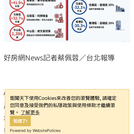
好房網News記者蔡佩蓉／台北報導
AI教父黃仁勳來台再度掀起「輝達旋
鉅聞天下使用Cookies來改善您的瀏覽體驗, 請確定
風」，也為房市增添題材，根據台北市
您同意及接受我們的私隱政策與使用條款才繼續瀏
覽。
了解更多
地政局數據，今年前5月建物買賣移轉僅
知道了!
微幅成長2.8％，但擁有北士科、輝達題
Powered by WebsitePolicies