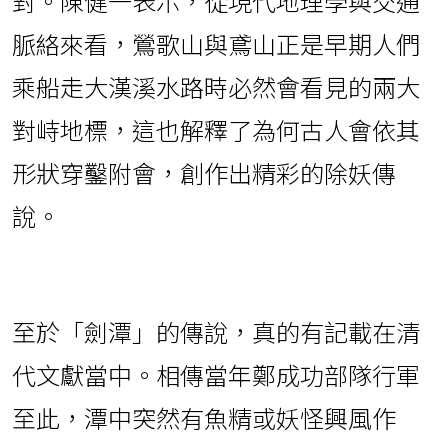
對。陳健一表示，從現代地理學與交通
脈絡來看，鶯歌山與鳶山正是早期人們
乘船走大漢溪水路時必然會看見的兩大
對峙地標，這也解釋了為何古人會依其
形狀穿鑿附會，創作出精彩的除妖傳
說。
至於「劍潭」的傳說，真的有記載在清
代文獻當中。相傳當年鄭成功部隊行軍
至此，潭中突然有魚精或妖怪興風作