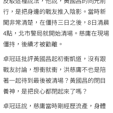
反駁這種說法，他說，黃國昌的向光前
行，是把身邊的戰友推入陰影。當時新
聞非常清楚，在僵持三日之後，8日清晨
4點，北市警局就開始清場。慈庸在現場
僵持，後續才被勸離。
卓冠廷批評黃國昌起初衝凱道，沒有跟
戰友討論，想衝就衝，洪慈庸不也是陪
著一起待到最後被清場？黃國昌的閉目
養神，是把良心都閉起來了嗎？
卓冠廷說，慈庸當時剛經歷流產，身體