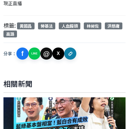
現正直播
標籤:
黃國昌
勞基法
人血饅頭
林昶佐
洪慈庸
高潞
f
@
分享：
X
LINE
相關新聞