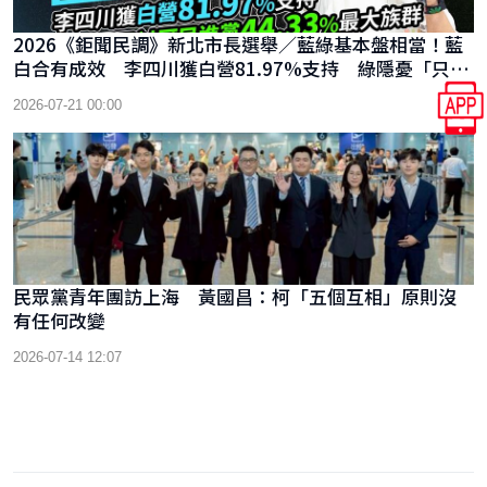
2026《鉅聞民調》新北市長選舉／藍綠基本盤相當！藍
白合有成效 李四川獲白營81.97%支持 綠隱憂「只討
厭民進黨」44.33%最大族群
2026-07-21 00:00
民眾黨青年團訪上海 黃國昌：柯「五個互相」原則沒
有任何改變
2026-07-14 12:07