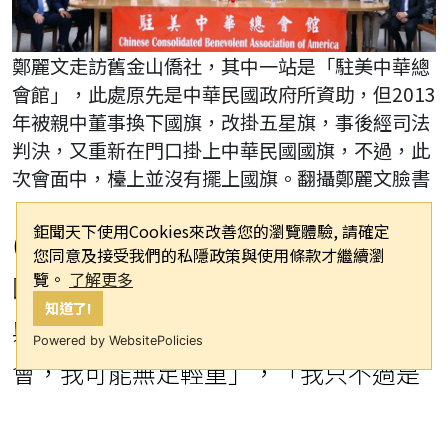
鄭麗文走訪舊金山僑社，其中一站是「駐美中華總
會館」，此處原先是中華民國政府所資助，但2013
年被親中董事換下國旗，改掛五星旗，事後經司法
判決，又重新在門口掛上中華民國國旗，不過，此
次會面中，檯上並沒有擺上國旗。翻攝鄭麗文臉書
鉅聞天下使用Cookies來改善您的瀏覽體驗, 請確定
(記者孫福應/綜合報導)正在美國訪問的
您同意及接受我們的私隱政策與使用條款才繼續瀏
覽。
了解更多
國民黨主席鄭麗文，在美國西岸舊金山
知道了!
與僑胞晚宴時表示，「如果沒有鄭習
Powered by WebsitePolicies
會，我可能無足輕重」，「我只不過是
一個陽春的國民黨主席」，就算訪美也