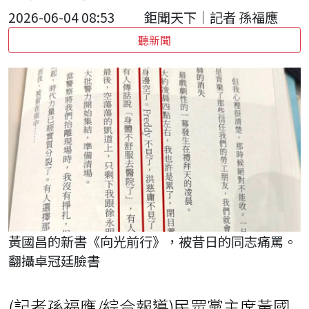
2026-06-04 08:53
鉅聞天下｜記者 孫福應
聽新聞
黃國昌的新書《向光前行》，被昔日的同志痛罵。
翻攝卓冠廷臉書
(記者孫福應/綜合報導)民眾黨主席黃國