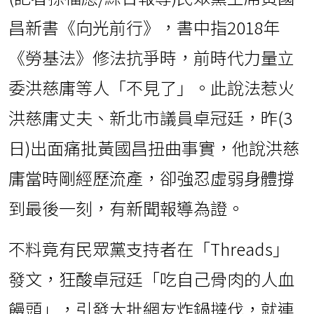
昌新書《向光前行》，書中指2018年
《勞基法》修法抗爭時，前時代力量立
委洪慈庸等人「不見了」。此說法惹火
洪慈庸丈夫、新北市議員卓冠廷，昨(3
日)出面痛批黃國昌扭曲事實，他說洪慈
庸當時剛經歷流產，卻強忍虛弱身體撐
到最後一刻，有新聞報導為證。
不料竟有民眾黨支持者在「Threads」
發文，狂酸卓冠廷「吃自己骨肉的人血
饅頭」，引發大批網友炸鍋撻伐，就連